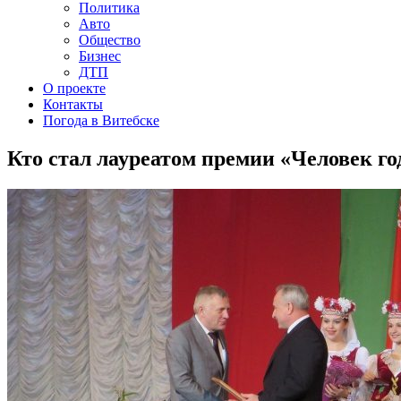
Политика
Авто
Общество
Бизнес
ДТП
О проекте
Контакты
Погода в Витебске
Кто стал лауреатом премии «Человек г