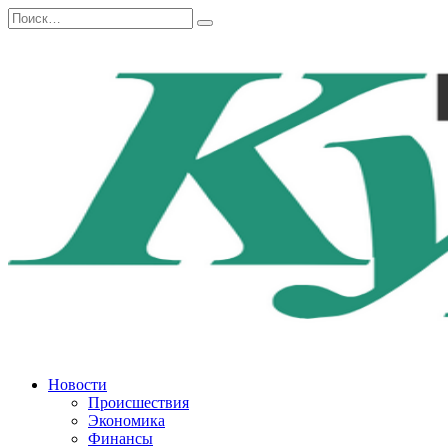
Перейти
Search
к
for:
содержанию
Новости
Происшествия
Экономика
Финансы