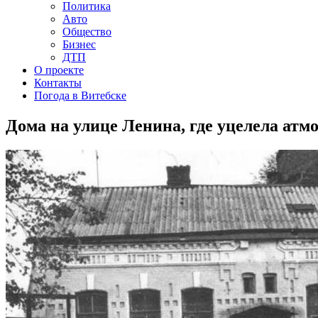
Политика
Авто
Общество
Бизнес
ДТП
О проекте
Контакты
Погода в Витебске
Дома на улице Ленина, где уцелела атмо