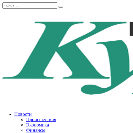
Перейти
Search
к
for:
содержанию
Новости
Происшествия
Экономика
Финансы