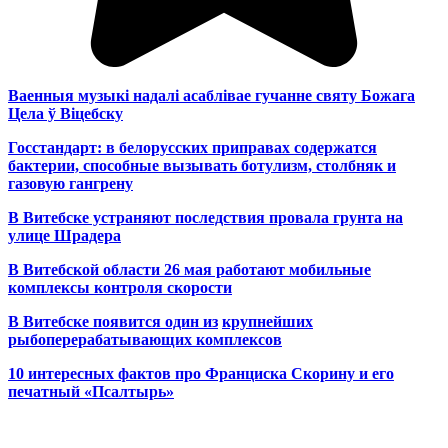
Ваенныя музыкі надалі асаблівае гучанне святу Божага
Цела ў Віцебску
Госстандарт: в белорусских приправах содержатся
бактерии, способные вызывать ботулизм, столбняк и
газовую гангрену
В Витебске устраняют последствия провала грунта на
улице Шрадера
В Витебской области 26 мая работают мобильные
комплексы контроля скорости
В Витебске появится один из
крупнейших
рыбоперерабатывающих комплексов
10 интересных фактов про Франциска Скорину и его
печатный «Псалтырь»