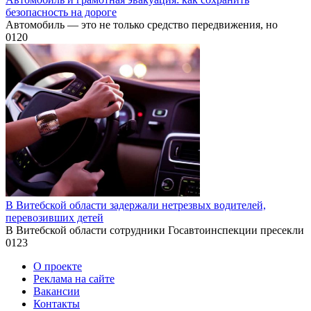
безопасность на дороге
Автомобиль — это не только средство передвижения, но
0
120
В Витебской области задержали нетрезвых водителей,
перевозивших детей
В Витебской области сотрудники Госавтоинспекции пресекли
0
123
О проекте
Реклама на сайте
Вакансии
Контакты