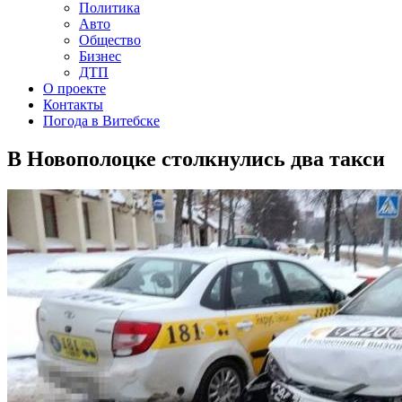
Политика
Авто
Общество
Бизнес
ДТП
О проекте
Контакты
Погода в Витебске
В Новополоцке столкнулись два такси