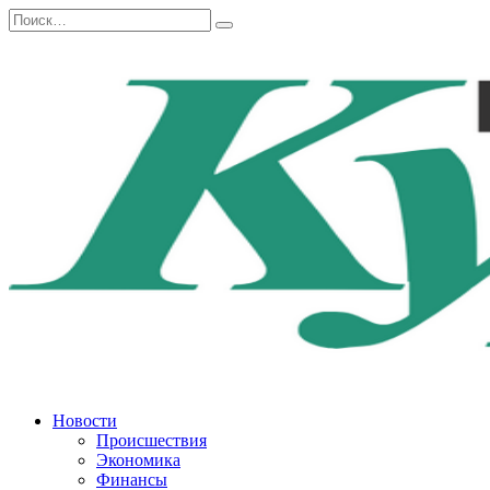
Перейти
Search
к
for:
содержанию
Новости
Происшествия
Экономика
Финансы