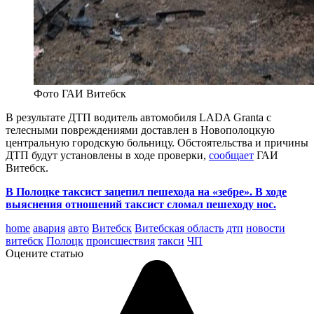
Фото ГАИ Витебск
В результате ДТП водитель автомобиля LADA Granta с
телесными повреждениями доставлен в Новополоцкую
центральную городскую больницу. Обстоятельства и причины
ДТП будут установлены в ходе проверки,
сообщает
ГАИ
Витебск.
В Полоцке таксист зацепил пешехода на «зебре». В ходе
выяснения отношений таксист сломал пешеходу нос.
home
авария
авто
Витебск
Витебская область
дтп
новости
витебск
Полоцк
происшествия
такси
ЧП
Оцените статью