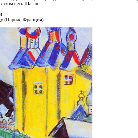
 в этом весь Шагал…
н
ду (Париж, Франция).