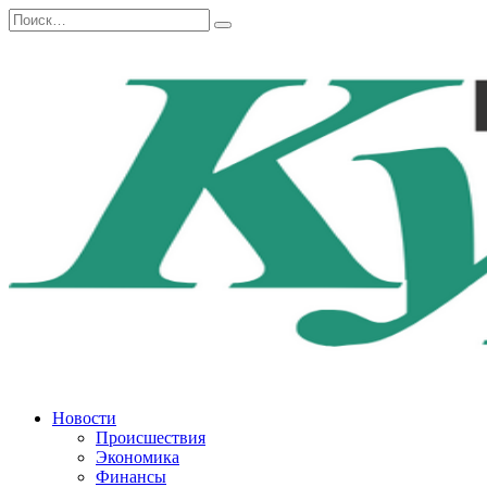
Перейти
Search
к
for:
содержанию
Новости
Происшествия
Экономика
Финансы