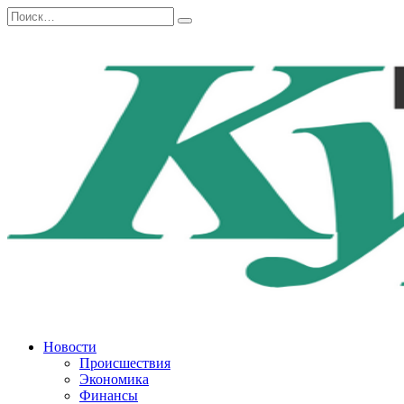
Перейти
Search
к
for:
содержанию
Новости
Происшествия
Экономика
Финансы