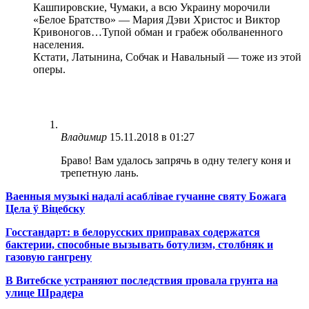
Кашпировские, Чумаки, а всю Украину морочили
«Белое Братство» — Мария Дэви Христос и Виктор
Кривоногов…Тупой обман и грабеж оболваненного
населения.
Кстати, Латынина, Собчак и Навальный — тоже из этой
оперы.
Владимир
15.11.2018 в 01:27
Браво! Вам удалось запрячь в одну телегу коня и
трепетную лань.
Ваенныя музыкі надалі асаблівае гучанне святу Божага
Цела ў Віцебску
Госстандарт: в белорусских приправах содержатся
бактерии, способные вызывать ботулизм, столбняк и
газовую гангрену
В Витебске устраняют последствия провала грунта на
улице Шрадера