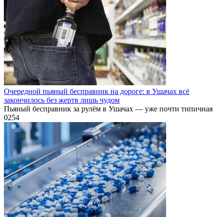
Очередной пьяный бесправник на дороге: в Ушачах всё
закончилось без жертв лишь чудом
Пьяный бесправник за рулём в Ушачах — уже почти типичная
0
254