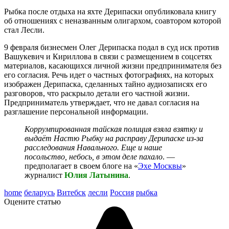
Рыбка после отдыха на яхте Дерипаски опубликовала книгу
об отношениях с неназванным олигархом, соавтором которой
стал Лесли.
9 февраля бизнесмен Олег Дерипаска подал в суд иск против
Вашукевич и Кириллова в связи с размещением в соцсетях
материалов, касающихся личной жизни предпринимателя без
его согласия. Речь идет о частных фотографиях, на которых
изображен Дерипаска, сделанных тайно аудиозаписях его
разговоров, что раскрыло детали его частной жизни.
Предприниматель утверждает, что не давал согласия на
разглашение персональной информации.
Коррумпированная тайская полиция взяла взятку и
выдаёт Настю Рыбку на расправу Дерипаске из-за
расследования Навального. Еще и наше
посольство, небось, в этом деле пахало
. —
предполагает в своем блоге на «
Эхе Москвы
»
журналист
Юлия Латынина
.
home
беларусь
Витебск
лесли
Россия
рыбка
Оцените статью