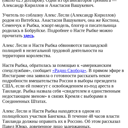
(около 625 долларов). Одни из организаторов тренинга —
Александр Кириллов и Анастасия Вашукевич.
Учитель по соблазну Алекс Лесли (Александр Кириллов)
родом из Витебска. Анастасия Вашукевич, она же Костина,
Семенчук и Рыбка, эскорт-модель, блогер и писательница
родилась в Бобруйске. Подробнее о Насте Рыбке можно
прочитать
здесь
.
Алекс Лесли и Настя Рыбка обвиняются таиландской
полицией в нелегальной трудовой деятельности на
территории королевства.
Настя Рыбка, обратилась за помощью к «американским
спецслужбам», сообщает
«Радио Свобода»
. В прямом эфире в
Инстаграме она заявила о готовности рассказать некие
подробности вмешательства России в выборы президента
США, если ей помогут с освобождением из-под ареста в
Таиланде. Рыбка назвала себя «свидетелем и единственным
недостающим звеном» в связях Кремля с выборами в
Соединенных Штатах.
Алекс Лесли и Настя Рыбка находятся в одном из
полицейских участков Бангкока. В течение 48 часов власти
Таиланда должны оправить их в Россию. Об этом рассказал
Павел Юнко
, доверенное лицо задержанных.