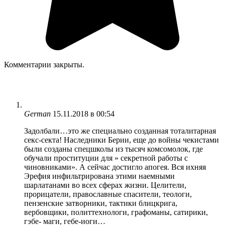
Комментарии закрыты.
German
15.11.2018 в 00:54
Задолбали…это же специально созданная тоталитарная
секс-секта! Наследники Берии, еще до войны чекистами
были созданы спецшколы из тысяч комсомолок, где
обучали проституции для » секретной работы с
чиновниками». А сейчас достигло апогея. Вся ихняя
Эрефия инфильтрирована этими наемными
шарлатанами во всех сферах жизни. Целители,
прорицатели, православные спасители, теологи,
пензенские затворники, тактики блицкрига,
вербовщики, политтехнологи, графоманы, сатирики,
гэбе- маги, гебе-иоги…