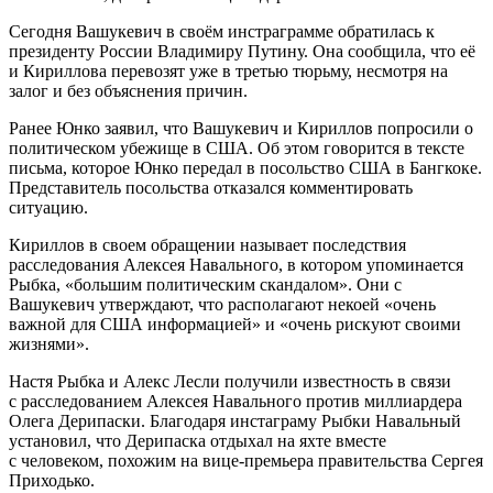
Сегодня Вашукевич в своём инстраграмме обратилась к
президенту России Владимиру Путину. Она сообщила, что её
и Кириллова перевозят уже в третью тюрьму, несмотря на
залог и без объяснения причин.
Ранее Юнко заявил, что Вашукевич и Кириллов попросили о
политическом убежище в США. Об этом говорится в тексте
письма, которое Юнко передал в посольство США в Бангкоке.
​Представитель посольства отказался комментировать
ситуацию.
Кириллов в своем обращении называет последствия
расследования Алексея Навального, в котором упоминается
Рыбка, «большим политическим скандалом». Они с
Вашукевич утверждают, что располагают некоей «очень
важной для США информацией» и «очень рискуют своими
жизнями».
Настя Рыбка и Алекс Лесли получили известность в связи
с расследованием Алексея Навального против миллиардера
Олега Дерипаски. Благодаря инстаграму Рыбки Навальный
установил, что Дерипаска отдыхал на яхте вместе
с человеком, похожим на вице-премьера правительства Сергея
Приходько.