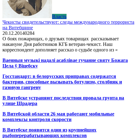
Власть
Чекисты свидетельствуют: следы международного террориста
на Витебщине
20.12.2014
0
284
О боях пожарищах, о друзьях товарищах рассказывает
накануне Дня работников КГБ ветеран-чекист. Наш
корреспондент дополняет рассказ о судьбе одного из «
Ваенныя музыкі надалі асаблівае гучанне святу Божага
Цела ў Віцебску
Госстандарт: в белорусских приправах содержатся
бактерии, способные вызывать ботулизм, столбняк и
газовую гангрену
В Витебске устраняют последствия провала грунта на
улице Шрадера
В Витебской области 26 мая работают мобильные
комплексы контроля скорости
В Витебске появится один из
крупнейших
рыбоперерабатывающих комплексов