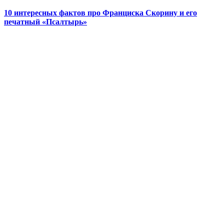
10 интересных фактов про Франциска Скорину и его
печатный «Псалтырь»