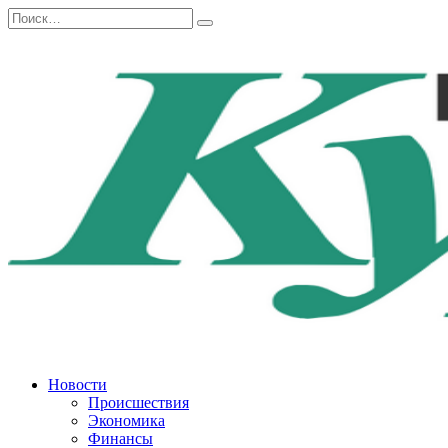
Перейти
Search
к
for:
содержанию
Новости
Происшествия
Экономика
Финансы