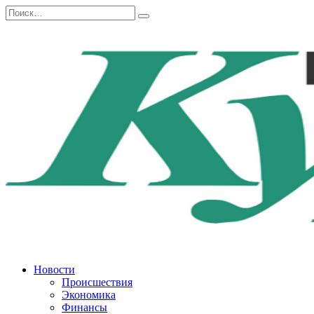
Перейти
Search
к
for:
содержанию
Новости
Происшествия
Экономика
Финансы