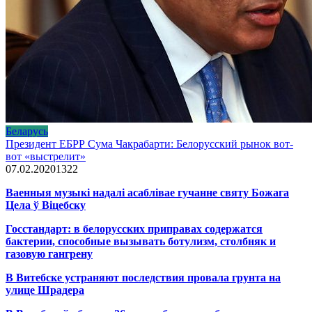
Беларусь
Президент ЕБРР Сума Чакрабарти: Белорусский рынок вот-
вот «выстрелит»
07.02.2020
1
322
Ваенныя музыкі надалі асаблівае гучанне святу Божага
Цела ў Віцебску
Госстандарт: в белорусских приправах содержатся
бактерии, способные вызывать ботулизм, столбняк и
газовую гангрену
В Витебске устраняют последствия провала грунта на
улице Шрадера