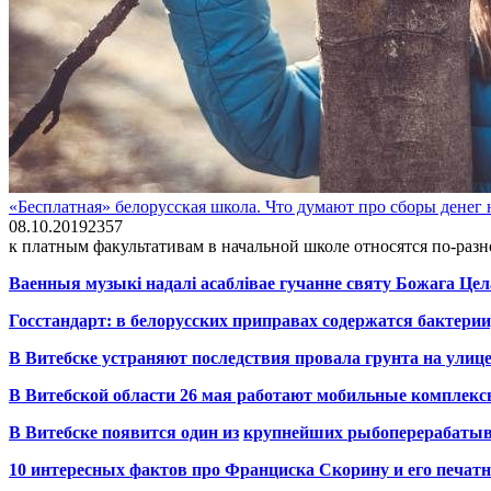
«Бесплатная» белорусская школа. Что думают про сборы денег 
08.10.2019
2
357
к платным факультативам в начальной школе относятся по-раз
Ваенныя музыкі надалі асаблівае гучанне святу Божага Цел
Госстандарт: в белорусских приправах содержатся бактерии
В Витебске устраняют последствия провала грунта на улиц
В Витебской области 26 мая работают мобильные комплекс
В Витебске появится один из
крупнейших
рыбоперерабаты
10 интересных фактов про Франциска Скорину и его печа