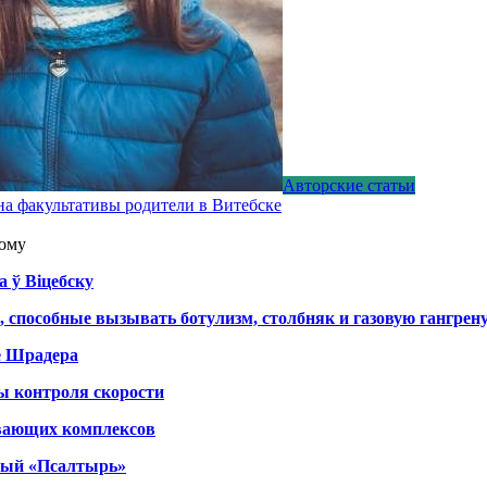
Авторские статьи
на факультативы родители в Витебске
ному
а ў Віцебску
, способные вызывать ботулизм, столбняк и газовую гангрен
е Шрадера
ы контроля скорости
вающих комплексов
тный «Псалтырь»