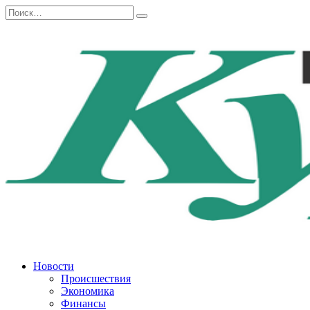
Перейти
Search
к
for:
содержанию
Новости
Происшествия
Экономика
Финансы