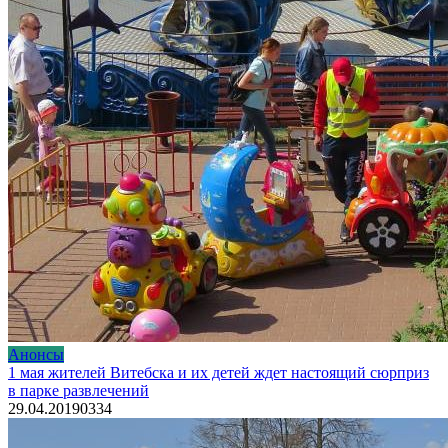
Анонсы
1 мая жителей Витебска и их детей ждет настоящий сюрприз
в парке развлечений
29.04.2019
0
334