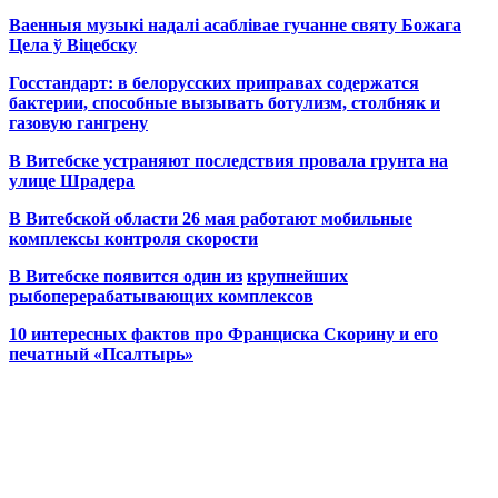
Ваенныя музыкі надалі асаблівае гучанне святу Божага
Цела ў Віцебску
Госстандарт: в белорусских приправах содержатся
бактерии, способные вызывать ботулизм, столбняк и
газовую гангрену
В Витебске устраняют последствия провала грунта на
улице Шрадера
В Витебской области 26 мая работают мобильные
комплексы контроля скорости
В Витебске появится один из
крупнейших
рыбоперерабатывающих комплексов
10 интересных фактов про Франциска Скорину и его
печатный «Псалтырь»