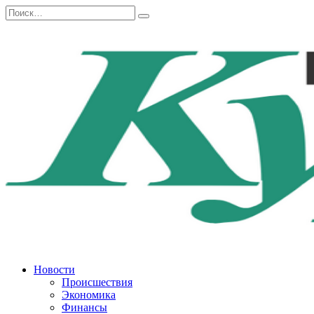
Перейти
Search
к
for:
содержанию
Новости
Происшествия
Экономика
Финансы