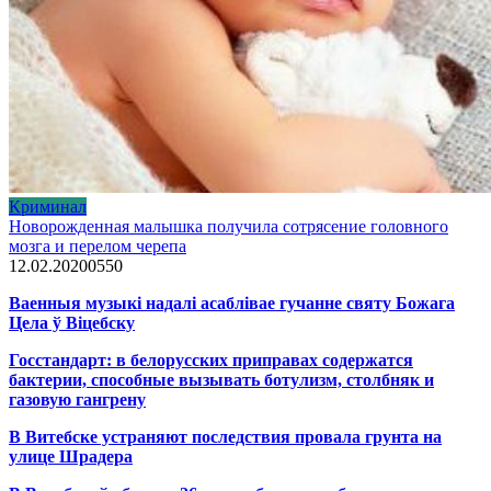
Криминал
Новорожденная малышка получила сотрясение головного
мозга и перелом черепа
12.02.2020
0
550
Ваенныя музыкі надалі асаблівае гучанне святу Божага
Цела ў Віцебску
Госстандарт: в белорусских приправах содержатся
бактерии, способные вызывать ботулизм, столбняк и
газовую гангрену
В Витебске устраняют последствия провала грунта на
улице Шрадера