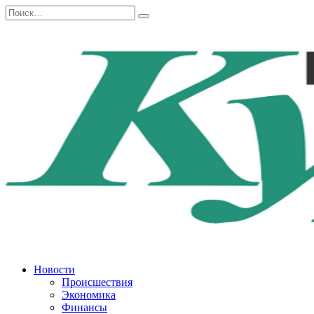
Перейти
Search
к
for:
содержанию
Новости
Происшествия
Экономика
Финансы