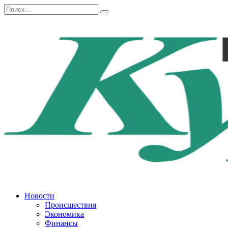
Перейти
Search
к
for:
содержанию
Новости
Происшествия
Экономика
Финансы