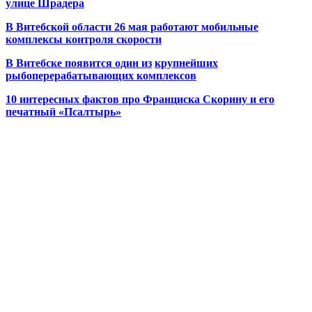
улице Шрадера
В Витебской области 26 мая работают мобильные
комплексы контроля скорости
В Витебске появится один из
крупнейших
рыбоперерабатывающих комплексов
10 интересных фактов про Франциска Скорину и его
печатный «Псалтырь»