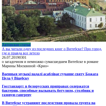
Авторские статьи
А вы читали одну из последних книг о Витебске? Про город,
где и правда все летело
26.07.2019
0
301
о загадочном и немножко сумасшедшем Витебске в романе
Марины Москвиной «Крио»
Ваенныя музыкі надалі асаблівае гучанне святу Божага
Цела ў Віцебску
Госстандарт: в белорусских приправах содержатся
бактерии, способные вызывать ботулизм, столбняк и
газовую гангрену
В Витебске устраняют последствия провала грунта на