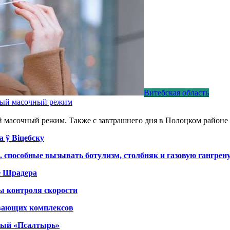
Витебская область
ьный масочный режим
й масочный режим. Также с завтрашнего дня в Полоцком районе
а ў Віцебску
, способные вызывать ботулизм, столбняк и газовую гангрен
е Шрадера
ы контроля скорости
вающих комплексов
тный «Псалтырь»