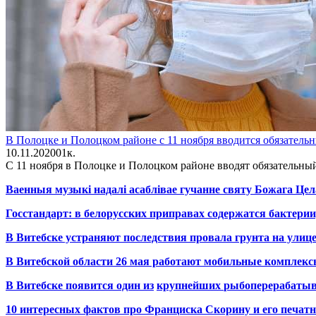
В Полоцке и Полоцком районе с 11 ноября вводится обязател
10.11.2020
0
1к.
С 11 ноября в Полоцке и Полоцком районе вводят обязательны
Ваенныя музыкі надалі асаблівае гучанне святу Божага Цел
Госстандарт: в белорусских приправах содержатся бактерии
В Витебске устраняют последствия провала грунта на улиц
В Витебской области 26 мая работают мобильные комплекс
В Витебске появится один из
крупнейших
рыбоперерабаты
10 интересных фактов про Франциска Скорину и его печа