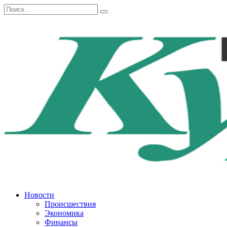
Перейти
Search
к
for:
содержанию
Новости
Происшествия
Экономика
Финансы