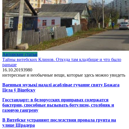
Авторские статьи
Тайны витебских Клинов. Откуда там кладбище и что было
раньше
16.10.2019
3
980
интересные и необычные вещи, которые здесь можно увидеть
Ваенныя музыкі надалі асаблівае гучанне святу Божага
Цела ў Віцебску
Госстандарт: в белорусских приправах содержатся
бактерии, способные вызывать ботулизм, столбняк и
газовую гангрену
В Витебске устраняют последствия провала грунта на
улице Шрадера