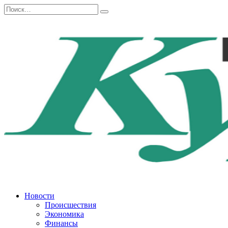
Перейти
Search
к
for:
содержанию
Новости
Происшествия
Экономика
Финансы