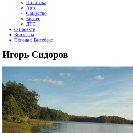
Политика
Авто
Общество
Бизнес
ДТП
О проекте
Контакты
Погода в Витебске
Игорь Сидоров