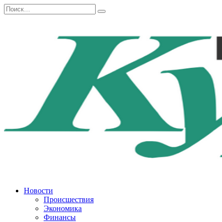
Перейти
Search
к
for:
содержанию
Новости
Происшествия
Экономика
Финансы