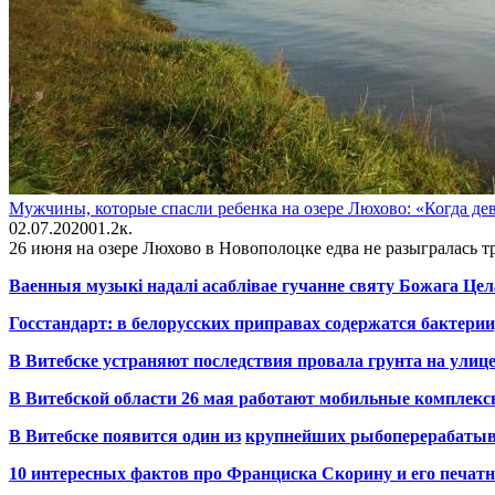
Мужчины, которые спасли ребенка на озере Люхово: «Когда дев
02.07.2020
0
1.2к.
26 июня на озере Люхово в Новополоцке едва не разыгралась тр
Ваенныя музыкі надалі асаблівае гучанне святу Божага Цел
Госстандарт: в белорусских приправах содержатся бактерии
В Витебске устраняют последствия провала грунта на улиц
В Витебской области 26 мая работают мобильные комплекс
В Витебске появится один из
крупнейших
рыбоперерабаты
10 интересных фактов про Франциска Скорину и его печа