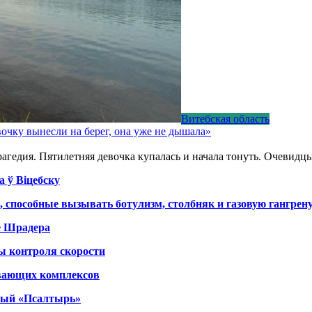
Витебская область
очку вынесли на берег, она уже не дышала»
агедия. Пятилетняя девочка купалась и начала тонуть. Очевидцы
а ў Віцебску
, способные вызывать ботулизм, столбняк и газовую гангрен
е Шрадера
ы контроля скорости
вающих комплексов
тный «Псалтырь»