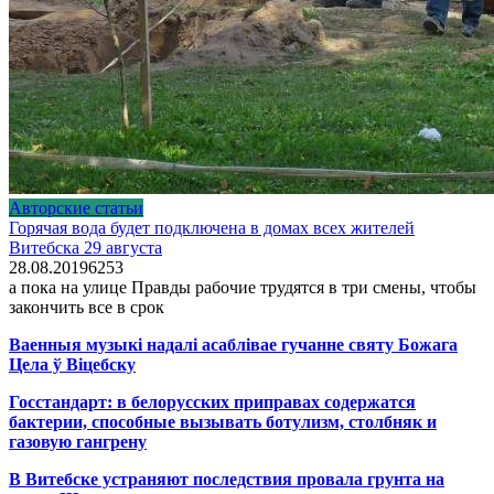
Авторские статьи
Горячая вода будет подключена в домах всех жителей
Витебска 29 августа
28.08.2019
6
253
а пока на улице Правды рабочие трудятся в три смены, чтобы
закончить все в срок
Ваенныя музыкі надалі асаблівае гучанне святу Божага
Цела ў Віцебску
Госстандарт: в белорусских приправах содержатся
бактерии, способные вызывать ботулизм, столбняк и
газовую гангрену
В Витебске устраняют последствия провала грунта на