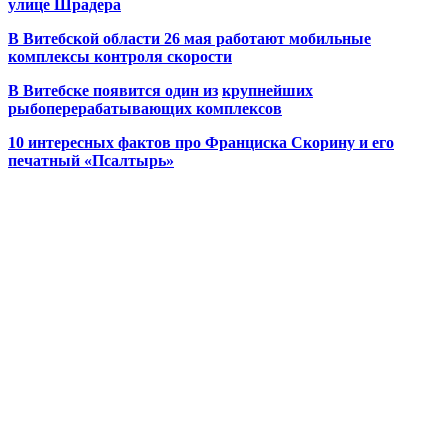
улице Шрадера
В Витебской области 26 мая работают мобильные
комплексы контроля скорости
В Витебске появится один из
крупнейших
рыбоперерабатывающих комплексов
10 интересных фактов про Франциска Скорину и его
печатный «Псалтырь»