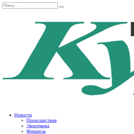
Перейти
Search
к
for:
содержанию
Новости
Происшествия
Экономика
Финансы