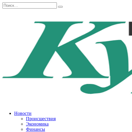
Перейти
Search
к
for:
содержанию
Новости
Происшествия
Экономика
Финансы