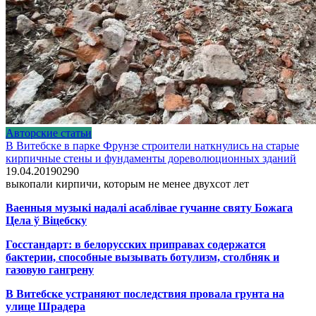
Авторские статьи
В Витебске в парке Фрунзе строители наткнулись на старые
кирпичные стены и фундаменты дореволюционных зданий
19.04.2019
0
290
выкопали кирпичи, которым не менее двухсот лет
Ваенныя музыкі надалі асаблівае гучанне святу Божага
Цела ў Віцебску
Госстандарт: в белорусских приправах содержатся
бактерии, способные вызывать ботулизм, столбняк и
газовую гангрену
В Витебске устраняют последствия провала грунта на
улице Шрадера