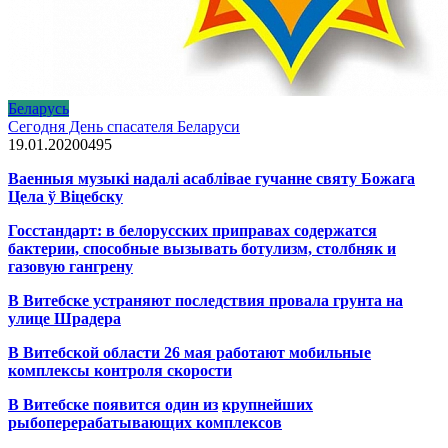
Беларусь
Сегодня День спасателя Беларуси
19.01.2020
0
495
Ваенныя музыкі надалі асаблівае гучанне святу Божага
Цела ў Віцебску
Госстандарт: в белорусских приправах содержатся
бактерии, способные вызывать ботулизм, столбняк и
газовую гангрену
В Витебске устраняют последствия провала грунта на
улице Шрадера
В Витебской области 26 мая работают мобильные
комплексы контроля скорости
В Витебске появится один из
крупнейших
рыбоперерабатывающих комплексов