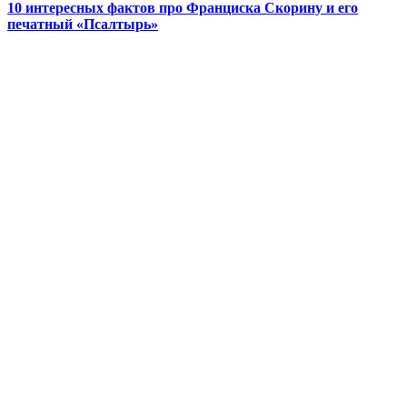
10 интересных фактов про Франциска Скорину и его
печатный «Псалтырь»