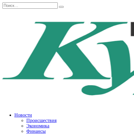
Перейти
Search
к
for:
содержанию
Новости
Происшествия
Экономика
Финансы