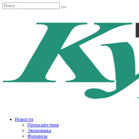
Перейти
Search
к
for:
содержанию
Новости
Происшествия
Экономика
Финансы