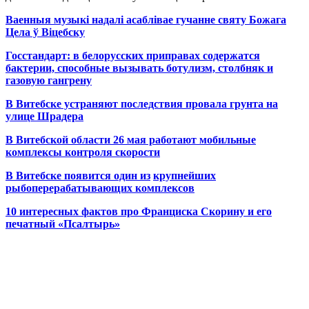
Ваенныя музыкі надалі асаблівае гучанне святу Божага
Цела ў Віцебску
Госстандарт: в белорусских приправах содержатся
бактерии, способные вызывать ботулизм, столбняк и
газовую гангрену
В Витебске устраняют последствия провала грунта на
улице Шрадера
В Витебской области 26 мая работают мобильные
комплексы контроля скорости
В Витебске появится один из
крупнейших
рыбоперерабатывающих комплексов
10 интересных фактов про Франциска Скорину и его
печатный «Псалтырь»