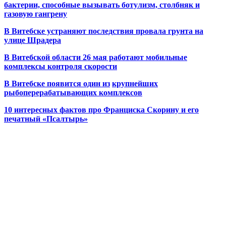
бактерии, способные вызывать ботулизм, столбняк и
газовую гангрену
В Витебске устраняют последствия провала грунта на
улице Шрадера
В Витебской области 26 мая работают мобильные
комплексы контроля скорости
В Витебске появится один из
крупнейших
рыбоперерабатывающих комплексов
10 интересных фактов про Франциска Скорину и его
печатный «Псалтырь»