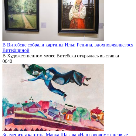
В Витебске собрали картины Ильи Репина, вдохновлявшегося
Витебщиной
В Художественном музее Витебска открылась выставка
0
640
Знаменитая картина Марка Шагала «Над городом» впервые