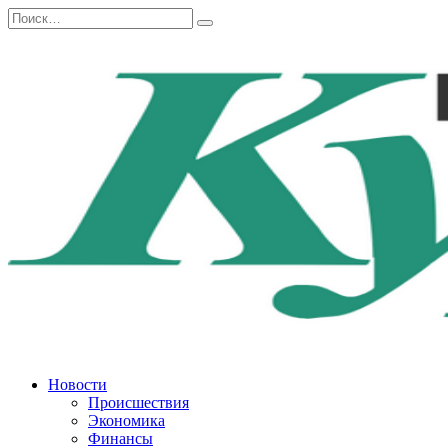
Перейти
Search
к
for:
содержанию
Новости
Происшествия
Экономика
Финансы