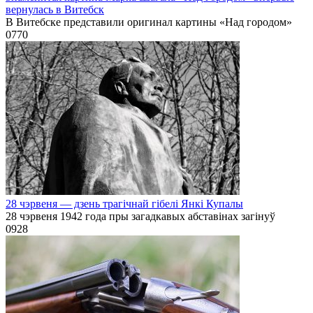
вернулась в Витебск
В Витебске представили оригинал картины «Над городом»
0
770
28 чэрвеня — дзень трагічнай гібелі Янкі Купалы
28 чэрвеня 1942 года пры загадкавых абставінах загінуў
0
928