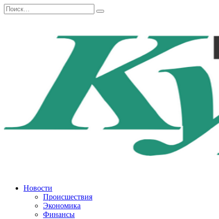
Перейти
Search
к
for:
содержанию
Новости
Происшествия
Экономика
Финансы