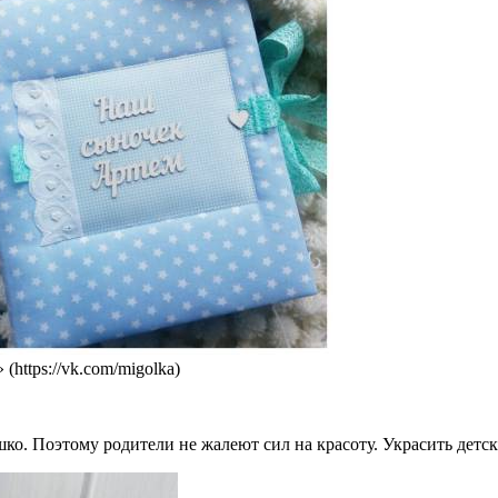
ttps://vk.com/migolka)
ышко. Поэтому родители не жалеют сил на красоту. Украсить де