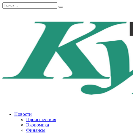
Перейти
Search
к
for:
содержанию
Новости
Происшествия
Экономика
Финансы