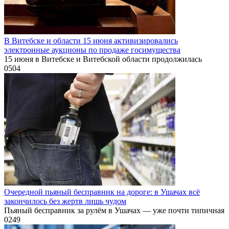
В Витебске и области 15 июня активизировались
электронные аукционы по продаже госимущества
15 июня в Витебске и Витебской области продолжилась
0
504
Очередной пьяный бесправник на дороге: в Ушачах всё
закончилось без жертв лишь чудом
Пьяный бесправник за рулём в Ушачах — уже почти типичная
0
249