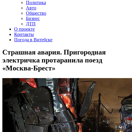
Политика
Авто
Общество
Бизнес
ДТП
О проекте
Контакты
Погода в Витебске
Страшная авария. Пригородная
электричка протаранила поезд
«Москва-Брест»