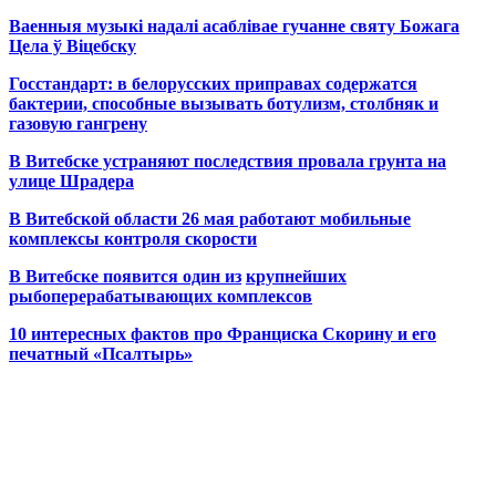
Ваенныя музыкі надалі асаблівае гучанне святу Божага
Цела ў Віцебску
Госстандарт: в белорусских приправах содержатся
бактерии, способные вызывать ботулизм, столбняк и
газовую гангрену
В Витебске устраняют последствия провала грунта на
улице Шрадера
В Витебской области 26 мая работают мобильные
комплексы контроля скорости
В Витебске появится один из
крупнейших
рыбоперерабатывающих комплексов
10 интересных фактов про Франциска Скорину и его
печатный «Псалтырь»