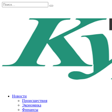
Перейти
Search
к
for:
содержанию
Новости
Происшествия
Экономика
Финансы