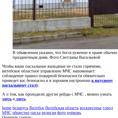
В объявлении указано, что богослужение в храме обычно
праздничным дням. Фото Светланы Васильевой
Чтобы ваши пасхальные выходные не стали горячими,
витебское областное управление МЧС напоминает:
соблюдение правил пожарной безопасности обязательно
приведет вас безопасно и в хорошем настроении
к вкусному
пасхальному столу
.
А о том, как проходили другие рейды с МЧС , можно узнать
здесь
и
здесь
.
home
беларусь
Витебск
Витебская область
воскресенье
город
МЧС
общество
пасха
религия
фото
церковь
Оцените статью