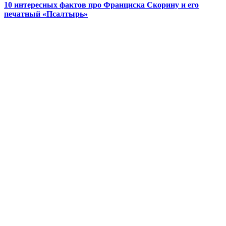
10 интересных фактов про Франциска Скорину и его
печатный «Псалтырь»