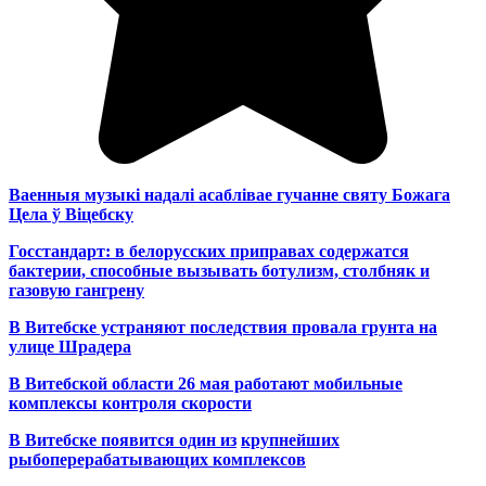
Ваенныя музыкі надалі асаблівае гучанне святу Божага
Цела ў Віцебску
Госстандарт: в белорусских приправах содержатся
бактерии, способные вызывать ботулизм, столбняк и
газовую гангрену
В Витебске устраняют последствия провала грунта на
улице Шрадера
В Витебской области 26 мая работают мобильные
комплексы контроля скорости
В Витебске появится один из
крупнейших
рыбоперерабатывающих комплексов