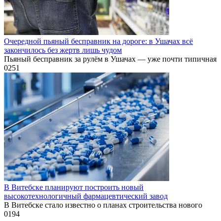
Очередной пьяный бесправник на дороге: в Ушачах всё
закончилось без жертв лишь чудом
Пьяный бесправник за рулём в Ушачах — уже почти типичная
0
251
В Витебске планируют построить новый
высокотехнологичный фармацевтический завод
В Витебске стало известно о планах строительства нового
0
194