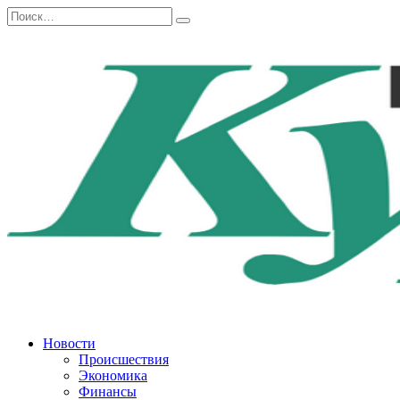
Перейти
Search
к
for:
содержанию
Новости
Происшествия
Экономика
Финансы