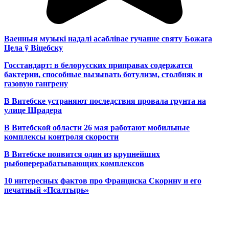
Ваенныя музыкі надалі асаблівае гучанне святу Божага
Цела ў Віцебску
Госстандарт: в белорусских приправах содержатся
бактерии, способные вызывать ботулизм, столбняк и
газовую гангрену
В Витебске устраняют последствия провала грунта на
улице Шрадера
В Витебской области 26 мая работают мобильные
комплексы контроля скорости
В Витебске появится один из
крупнейших
рыбоперерабатывающих комплексов
10 интересных фактов про Франциска Скорину и его
печатный «Псалтырь»