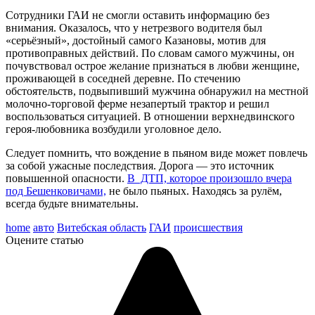
Сотрудники ГАИ не смогли оставить информацию без
внимания. Оказалось, что у нетрезвого водителя был
«серьёзный», достойный самого Казановы, мотив для
противоправных действий. По словам самого мужчины, он
почувствовал острое желание признаться в любви женщине,
проживающей в соседней деревне. По стечению
обстоятельств, подвыпивший мужчина обнаружил на местной
молочно-торговой ферме незапертый трактор и решил
воспользоваться ситуацией. В отношении верхнедвинского
героя-любовника возбудили уголовное дело.
Следует помнить, что вождение в пьяном виде может повлечь
за собой ужасные последствия. Дорога — это источник
повышенной опасности.
В ДТП, которое произошло вчера
под Бешенковичами,
не было пьяных. Находясь за рулём,
всегда будьте внимательны.
home
авто
Витебская область
ГАИ
происшествия
Оцените статью