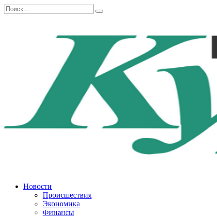
Перейти
Search
к
for:
содержанию
Новости
Происшествия
Экономика
Финансы