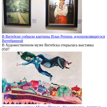
В Витебске собрали картины Ильи Репина, вдохновлявшегося
Витебщиной
В Художественном музее Витебска открылась выставка
0
597