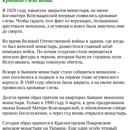
Кровавые слезы иконы
В 1929 году, накануне закрытия монастыря, на иконе
Богоматери Козельщанской впервые появились кровавые
слезы. Чтобы скрыть этот факт от верующих, большевики
арестовали монахинь, а игуменья и вовсе была замучена ими
до смерти.
Во время Великой Отечественной войны в здании, где когда-
то был женский монастырь, разместился главный штаб
немецких войск. По ночам солдатам стали мерещиться
женские фигуры в черном, которым были не страшны пули.
Испугавшись, немцы покинули обитель.
Вскоре в бывшем монастыре стали собираться монахини –
они поселились в подвале и на первом этаже игуменского
корпуса. В 1949 году обитель была закрыта, а на иконе вновь
проявились кровавые слезы.
Долгое время образ прятали на квартирах бывшие монахини
монастыря. Только в 1990 году, 6 марта, в день празднования
иконы Божьей Матери Козельщанской, в обновленном соборе
прошло богослужение, а через год вновь открылся монастырь.
Сегодня образ хранится в Красногорском Покровском
женском монастыре на Украине. Еще один особо чтимый