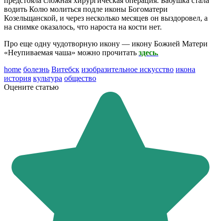
предстояла сложная хирургическая операция. Бабушка стала
водить Колю молиться подле иконы Богоматери
Козельщанской, и через несколько месяцев он выздоровел, а
на снимке оказалось, что нароста на кости нет.
Про еще одну чудотворную икону — икону Божией Матери
«Неупиваемая чаша» можно прочитать
здесь.
home
болезнь
Витебск
изобразительное искусство
икона
история
культура
общество
Оцените статью