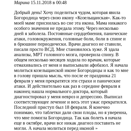
Марина
15.11.2018 в 00:48
Добрый день! Хочу поделиться чудом, которая явила
Богородица через свою икону «Козельщанская». Как-то
моей маме приснилась во сне эта икона. Мама никакого
особого значения не предала этому. Через несколько
дней я заболела. Постоянные сердцебиения, панические
атаки, головокружения, головные боли, боли в спине и
в брюшине периодически. Врачи диагноз не ставили,
писали просто ВСД. Мне становилось хуже. Я здала
анализы, МРТ головного мозга, проверила спину. В
общем несколько месяцев ходила по врачам, которые
отмахивались от меня и выписывали афобазол. Я начала
молиться козельщанской иконе Богородицы и как то мне
в голову пришла мысль, что после ее праздника 21
февраля у меня прекратятся эти страхи и панические
атаки. И действительно как раз в середине февраля я
наконец нашла нормального доктора, который
диагностировал у меня невроз и депрессию. Выписал
соответствующее лечение и весь этот ужас прекратился.
Последний приступ был 18 февраля. Я конечно
понимаю, что таблетки дали свои плоды, но я уверенна,
что мне помогла Богородица. Так как болеть я начала
еще в октябре, врачи все никак диагноз поставить не
могли. А начала молиться перед иконой »