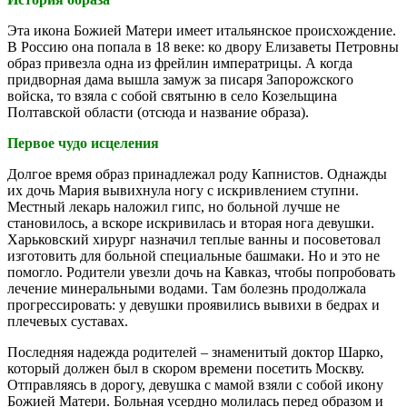
Эта икона Божией Матери имеет итальянское происхождение.
В Россию она попала в 18 веке: ко двору Елизаветы Петровны
образ привезла одна из фрейлин императрицы. А когда
придворная дама вышла замуж за писаря Запорожского
войска, то взяла с собой святыню в село Козельщина
Полтавской области (отсюда и название образа).
Первое чудо исцеления
Долгое время образ принадлежал роду Капнистов. Однажды
их дочь Мария вывихнула ногу с искривлением ступни.
Местный лекарь наложил гипс, но больной лучше не
становилось, а вскоре искривилась и вторая нога девушки.
Харьковский хирург назначил теплые ванны и посоветовал
изготовить для больной специальные башмаки. Но и это не
помогло. Родители увезли дочь на Кавказ, чтобы попробовать
лечение минеральными водами. Там болезнь продолжала
прогрессировать: у девушки проявились вывихи в бедрах и
плечевых суставах.
Последняя надежда родителей – знаменитый доктор Шарко,
который должен был в скором времени посетить Москву.
Отправляясь в дорогу, девушка с мамой взяли с собой икону
Божией Матери. Больная усердно молилась перед образом и