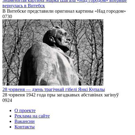
Знаменитая картина Марка Шагала «Над городом» впервые
вернулась в Витебск
В Витебске представили оригинал картины «Над городом»
0
730
28 чэрвеня — дзень трагічнай гібелі Янкі Купалы
28 чэрвеня 1942 года пры загадкавых абставінах загінуў
0
924
О проекте
Реклама на сайте
Вакансии
Контакты