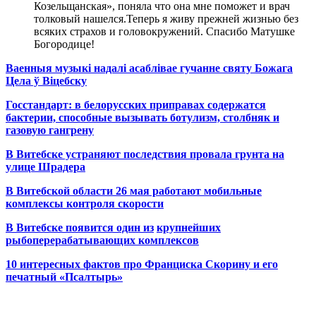
Козельщанская», поняла что она мне поможет и врач
толковый нашелся.Теперь я живу прежней жизнью без
всяких страхов и головокружений. Спасибо Матушке
Богородице!
Ваенныя музыкі надалі асаблівае гучанне святу Божага
Цела ў Віцебску
Госстандарт: в белорусских приправах содержатся
бактерии, способные вызывать ботулизм, столбняк и
газовую гангрену
В Витебске устраняют последствия провала грунта на
улице Шрадера
В Витебской области 26 мая работают мобильные
комплексы контроля скорости
В Витебске появится один из
крупнейших
рыбоперерабатывающих комплексов
10 интересных фактов про Франциска Скорину и его
печатный «Псалтырь»