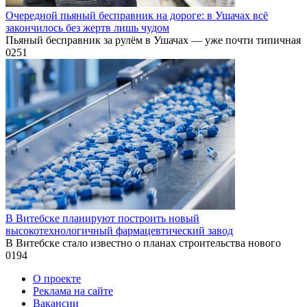
Очередной пьяный бесправник на дороге: в Ушачах всё
закончилось без жертв лишь чудом
Пьяный бесправник за рулём в Ушачах — уже почти типичная
0
251
В Витебске планируют построить новый
высокотехнологичный фармацевтический завод
В Витебске стало известно о планах строительства нового
0
194
О проекте
Реклама на сайте
Вакансии