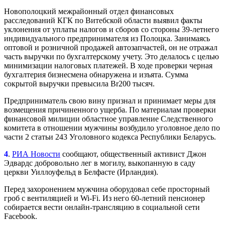
Новополоцкий межрайонный отдел финансовых
расследований КГК по Витебской области выявил факты
уклонения от уплаты налогов и сборов со стороны 39-летнего
индивидуального предпринимателя из Полоцка. Занимаясь
оптовой и розничной продажей автозапчастей, он не отражал
часть выручки по бухгалтерскому учету. Это делалось с целью
минимизации налоговых платежей. В ходе проверки черная
бухгалтерия бизнесмена обнаружена и изъята. Сумма
сокрытой выручки превысила Br200 тысяч.
Предприниматель свою вину признал и принимает меры для
возмещения причиненного ущерба. По материалам проверки
финансовой милиции областное управление Следственного
комитета в отношении мужчины возбудило уголовное дело по
части 2 статьи 243 Уголовного кодекса Республики Беларусь.
4
.
РИА Новости
сообщают, общественный активист Джон
Эдвардс добровольно лег в могилу, выкопанную в саду
церкви Уиллоуфельд в Белфасте (Ирландия).
Перед захоронением мужчина оборудовал себе просторный
гроб с вентиляцией и Wi-Fi. Из него 60-летний пенсионер
собирается вести онлайн-трансляцию в социальной сети
Facebook.