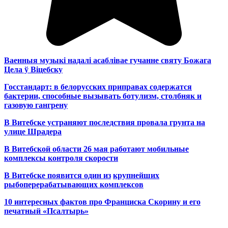
Ваенныя музыкі надалі асаблівае гучанне святу Божага
Цела ў Віцебску
Госстандарт: в белорусских приправах содержатся
бактерии, способные вызывать ботулизм, столбняк и
газовую гангрену
В Витебске устраняют последствия провала грунта на
улице Шрадера
В Витебской области 26 мая работают мобильные
комплексы контроля скорости
В Витебске появится один из
крупнейших
рыбоперерабатывающих комплексов
10 интересных фактов про Франциска Скорину и его
печатный «Псалтырь»