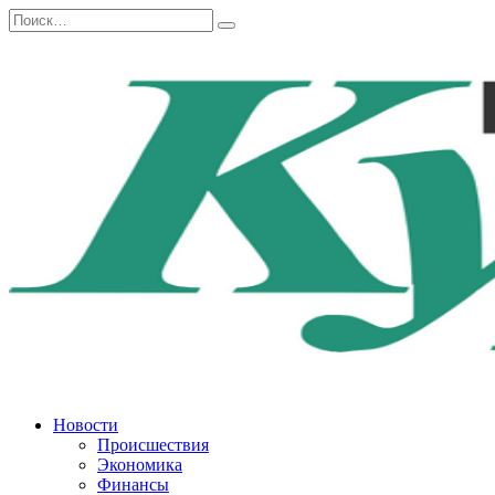
Перейти
Search
к
for:
содержанию
Новости
Происшествия
Экономика
Финансы