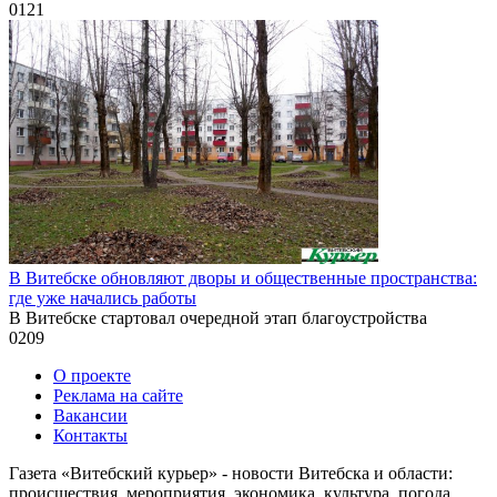
0
121
В Витебске обновляют дворы и общественные пространства:
где уже начались работы
В Витебске стартовал очередной этап благоустройства
0
209
О проекте
Реклама на сайте
Вакансии
Контакты
Газета «Витебский курьер» - новости Витебска и области:
происшествия, мероприятия, экономика, культура, погода,