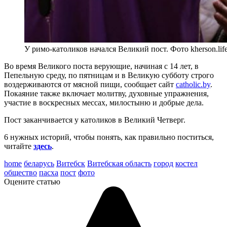
У римо-католиков начался Великий пост. Фото kherson.lif
Во время Великого поста верующие, начиная с 14 лет, в
Пепельную среду, по пятницам и в Великую субботу строго
воздерживаются от мясной пищи, сообщает сайт
catholic.by
.
Покаяние также включает молитву, духовные упражнения,
участие в воскресных мессах, милостыню и добрые дела.
Пост заканчивается у католиков в Великий Четверг.
6 нужных историй, чтобы понять, как правильно поститься,
читайте
здесь
.
home
беларусь
Витебск
Витебская область
город
костел
общество
пасха
пост
фото
Оцените статью