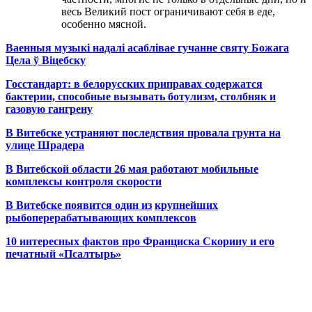
весь Великий пост ограничивают себя в еде,
особенно мясной.
Ваенныя музыкі надалі асаблівае гучанне святу Божага
Цела ў Віцебску
Госстандарт: в белорусских приправах содержатся
бактерии, способные вызывать ботулизм, столбняк и
газовую гангрену
В Витебске устраняют последствия провала грунта на
улице Шрадера
В Витебской области 26 мая работают мобильные
комплексы контроля скорости
В Витебске появится один из
крупнейших
рыбоперерабатывающих комплексов
10 интересных фактов про Франциска Скорину и его
печатный «Псалтырь»