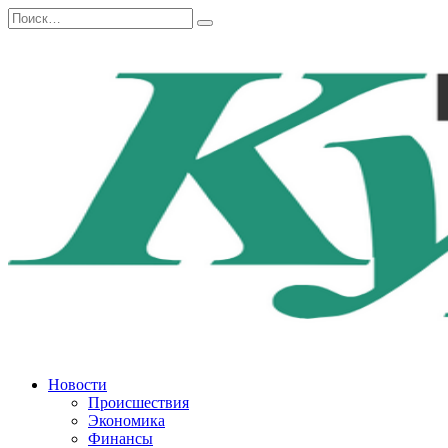
Перейти
Search
к
for:
содержанию
Новости
Происшествия
Экономика
Финансы