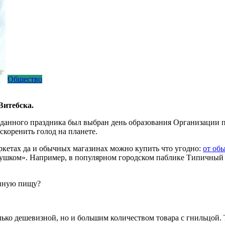
Общество
Витебска.
 данного праздника был выбран день образования Организации п
скоренить голод на планете.
ркетах да и обычных магазинах можно купить что угодно:
от об
 душком». Например, в популярном городском паблике Типичный
енную пищу?
лько дешевизной, но и большим количеством товара с гнильцой.