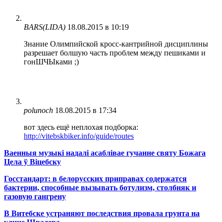
BARS(LIDA)
18.08.2015 в 10:19
Знание Олимпийской кросс-кантрийной дисциплины
разрешает болшую часть проблем между пешиками и
гонШЧЫками ;)
polunoch
18.08.2015 в 17:34
вот здесь ещё неплохая подборка:
http://vitebskbiker.info/guide/routes
Ваенныя музыкі надалі асаблівае гучанне святу Божага
Цела ў Віцебску
Госстандарт: в белорусских приправах содержатся
бактерии, способные вызывать ботулизм, столбняк и
газовую гангрену
В Витебске устраняют последствия провала грунта на