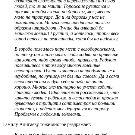
возникают сложности в передвижении то из-за
людей, то из-за машин. Горожане ругаются и
просят, чтобы ездили по дорогам, мол, места
мало на тротуаре. Да и на дорогах у нас не
покатаешься. Многих велосипедистов наглым
образом штрафуют. Лучше бы алкашей да
маньяков ловили! Грустно, а хотелось, чтобы весь
город пересел на велосипеды, хотя бы на недельку.
В городе появилась пара мест с велодорожками,
но толку от этого мало: люди ходят по привычке
как хотят, надо время чтобы привыкли. Радуют
появившиеся в этом году многочисленные
велопарковки. Пусть зачастую непродуманные и
неудобные, но лучше,чем без них совсем. Да и сами
велосипедисты ведут себя иногда не очень
хорошо. Многие элементарно не умеют ездить,
сбивают людей. Одна знакомая рассказывала, что
как–то гуляла с ребёнком, и велосипедист проехал
буквально в тридцати сантиметрах на большой
скорости, а ребёнок мог дёрнуться в сторону.
Проблемы с людскими головами.
Тамилу Алигаеву тоже многое раздражает:
Высокие бордюры, невнимательность людей,