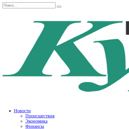
Перейти
Search
к
for:
содержанию
Новости
Происшествия
Экономика
Финансы