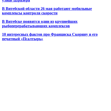
улице Шрадера
В Витебской области 26 мая работают мобильные
комплексы контроля скорости
В Витебске появится один из
крупнейших
рыбоперерабатывающих комплексов
10 интересных фактов про Франциска Скорину и его
печатный «Псалтырь»