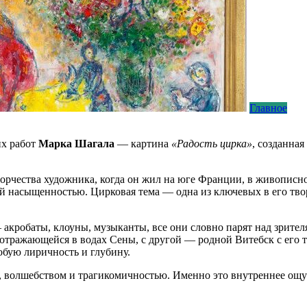
Главное
их работ
Марка Шагала
— картина
«Радость цирка»
, созданная
творчества художника, когда он жил на юге Франции, в живопис
й насыщенностью. Цирковая тема — одна из ключевых в его тво
акробаты, клоуны, музыканты, все они словно парят над зрител
отражающейся в водах Сены, с другой — родной Витебск с его
обую лиричность и глубину.
 волшебством и трагикомичностью. Именно это внутреннее ощущ