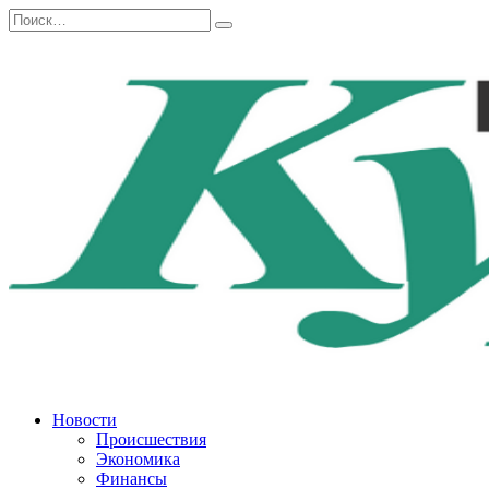
Перейти
Search
к
for:
содержанию
Новости
Происшествия
Экономика
Финансы