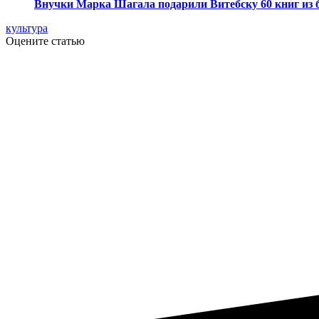
Внучки Марка Шагала подарили Витебску 60 книг из 
культура
Оцените статью