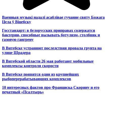
Ваенныя музыкі надалі асаблівае гучанне святу Божага
Цела ў Віцебску
Госстандарт: в белорусских приправах содержатся
бактерии, способные вызывать ботулизм, столбняк и
газовую гангрену
В Витебске устраняют последствия провала грунта на
улице Шрадера
В Витебской области 26 мая работают мобильные
комплексы контроля скорости
В Витебске появится один из
крупнейших
рыбоперерабатывающих комплексов
10 интересных фактов про Франциска Скорину и его
печатный «Псалтырь»