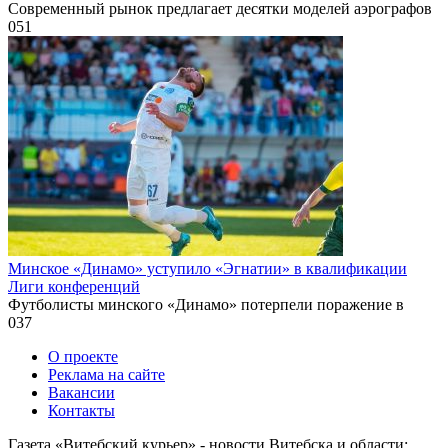
Современный рынок предлагает десятки моделей аэрографов
0
51
Минское «Динамо» уступило «Эгнатии» в квалификации
Лиги конференций
Футболисты минского «Динамо» потерпели поражение в
0
37
О проекте
Реклама на сайте
Вакансии
Контакты
Газета «Витебский курьер» - новости Витебска и области: