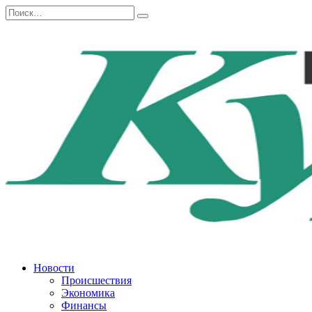
Перейти
Search
к
for:
содержанию
Новости
Происшествия
Экономика
Финансы