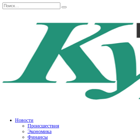
Перейти
Search
к
for:
содержанию
Новости
Происшествия
Экономика
Финансы