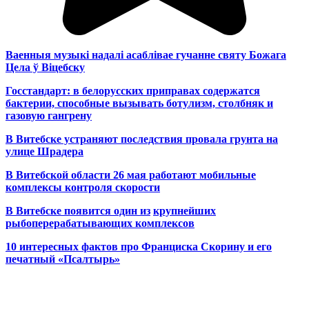
Ваенныя музыкі надалі асаблівае гучанне святу Божага
Цела ў Віцебску
Госстандарт: в белорусских приправах содержатся
бактерии, способные вызывать ботулизм, столбняк и
газовую гангрену
В Витебске устраняют последствия провала грунта на
улице Шрадера
В Витебской области 26 мая работают мобильные
комплексы контроля скорости
В Витебске появится один из
крупнейших
рыбоперерабатывающих комплексов
10 интересных фактов про Франциска Скорину и его
печатный «Псалтырь»