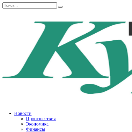
Перейти
Search
к
for:
содержанию
Новости
Происшествия
Экономика
Финансы