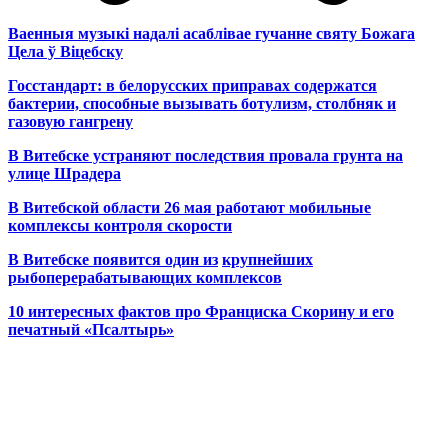
Ваенныя музыкі надалі асаблівае гучанне святу Божага
Цела ў Віцебску
Госстандарт: в белорусских приправах содержатся
бактерии, способные вызывать ботулизм, столбняк и
газовую гангрену
В Витебске устраняют последствия провала грунта на
улице Шрадера
В Витебской области 26 мая работают мобильные
комплексы контроля скорости
В Витебске появится один из
крупнейших
рыбоперерабатывающих комплексов
10 интересных фактов про Франциска Скорину и его
печатный «Псалтырь»