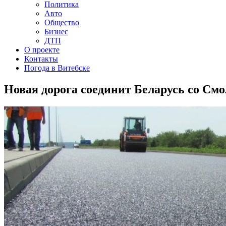
Политика
Авто
Общество
Бизнес
ДТП
О проекте
Контакты
Погода в Витебске
Новая дорога соединит Беларусь со См