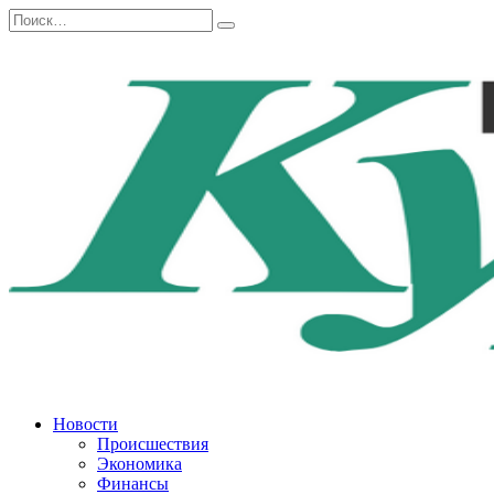
Перейти
Search
к
for:
содержанию
Новости
Происшествия
Экономика
Финансы