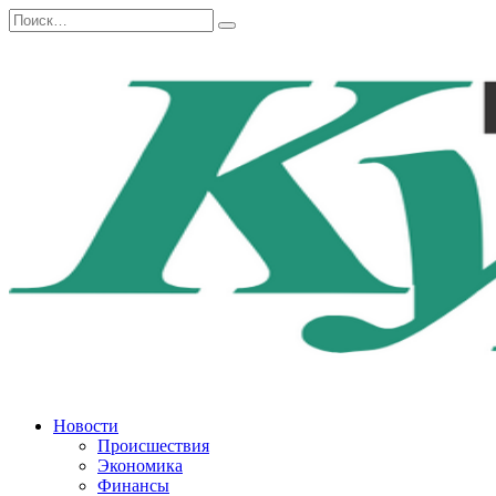
Перейти
Search
к
for:
содержанию
Новости
Происшествия
Экономика
Финансы