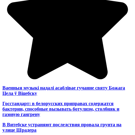
Ваенныя музыкі надалі асаблівае гучанне святу Божага
Цела ў Віцебску
Госстандарт: в белорусских приправах содержатся
бактерии, способные вызывать ботулизм, столбняк и
газовую гангрену
В Витебске устраняют последствия провала грунта на
улице Шрадера