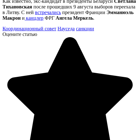
Как известно, экс-кандидат в президенты Беларуси
Светлана
Тихановская
после прошедших 9 августа выборов переехала
в Литву. С ней
встречались
президент Франции
Эмманюэль
Макрон
и
канцлер
ФРГ
Ангела Меркель
.
Координационный совет
Науседа
санкции
Оцените статью