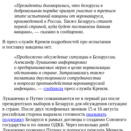
«Президенты договорились, что белорусы в
добровольном порядке примут участие в третьем
этапе испытаний вакцины от коронавируса,
произведенной в России. Также Беларусь станет
первой страной, куда будет поставлена данная
вакцина»
, — сказано в сообщении.
В пресс-службе Кремля подробностей про испытания
и поставку вакцины нет.
«Продолжено обсуждение ситуации в Белоруссии.
Александр Лукашенко информировал
о предпринимаемых мерах в целях нормализации
обстановки в стране. Затрагивалась также
тематика двустороннего сотрудничества
в вопросах противодействия коронавирусной
инфекции»
, —
сообщила
пресс-служба Кремля.
Лукашенко и Путин созваниваются не в первый раз после
президентских выборов в Беларуси для обсуждения ситуации
в стране. После двух телефонных звонков 15 и 16 августа
российская сторона выразила готовность
оказывать
поддержку
Беларуси в рамках договора о создании Союзного
государства и по линии ОДКБ. Через несколько дней
Лукашенко позвонил Путину и попросил передать Меркель,