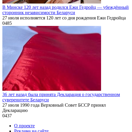
В Минске 120 лет назад родился Ежи Гедройц — убеждённый
сторонник независимости Беларуси
27 июля исполняется 120 лет со дня рождения Ежи Гедройца
0
485
36 лет назад была принята Декларация о государственном
суверенитете Беларуси
27 июля 1990 года Верховный Совет БССР принял
Декларацию
0
437
О проекте
Реклама на сайте