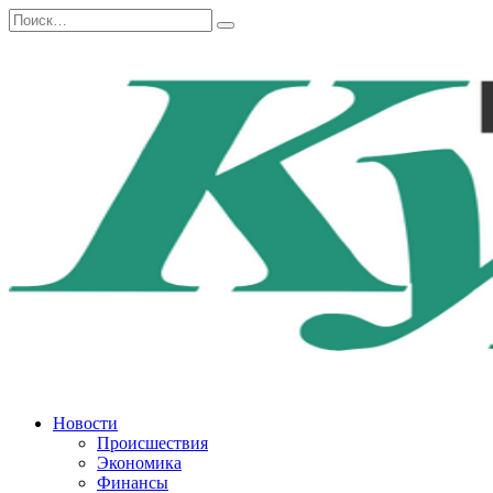
Перейти
Search
к
for:
содержанию
Новости
Происшествия
Экономика
Финансы