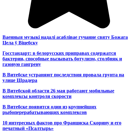
Ваенныя музыкі надалі асаблівае гучанне святу Божага
Цела ў Віцебску
Госстандарт: в белорусских приправах содержатся
бактерии, способные вызывать ботулизм, столбняк и
газовую гангрену
В Витебске устраняют последствия провала грунта на
улице Шрадера
В Витебской области 26 мая работают мобильные
комплексы контроля скорости
В Витебске появится один из
крупнейших
рыбоперерабатывающих комплексов
10 интересных фактов про Франциска Скорину и его
печатный «Псалтырь»