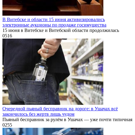
В Витебске и области 15 июня активизировались
электронные аукционы по продаже госимущества
15 июня в Витебске и Витебской области продолжилась
0
516
Очередной пьяный бесправник на дороге: в Ушачах всё
закончилось без жертв лишь чудом
Пьяный бесправник за рулём в Ушачах — уже почти типичная
0
255