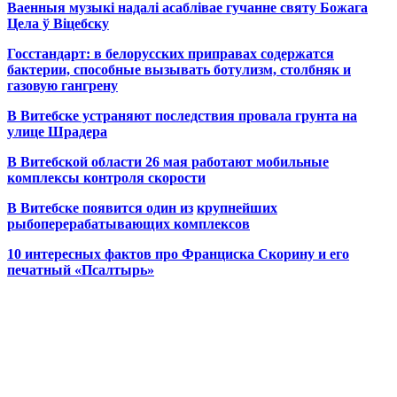
Ваенныя музыкі надалі асаблівае гучанне святу Божага
Цела ў Віцебску
Госстандарт: в белорусских приправах содержатся
бактерии, способные вызывать ботулизм, столбняк и
газовую гангрену
В Витебске устраняют последствия провала грунта на
улице Шрадера
В Витебской области 26 мая работают мобильные
комплексы контроля скорости
В Витебске появится один из
крупнейших
рыбоперерабатывающих комплексов
10 интересных фактов про Франциска Скорину и его
печатный «Псалтырь»