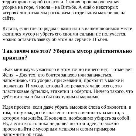
территорию старой синагоги, 1 июля прошла очередная
уборка на горе, 4 июля – на Витьбе. А ещё о некоторых
«героях чистоты» мы расскажем в отдельном материале на
сайте.
Кстати, если где-то рядом с вами или в вашем любимом месте
скопился мусор и убрать его своими силами не получается,
можно оставить заявку об этом на сервисе 115.бел.
Так зачем всё это? Убирать мусор действительно
приятно?
«Как минимум, ужасного в этом точно ничего нет, – отмечает
Женя. – Для тех, кто боится запахов или запачкаться,
напоминаю, что уборка, при желании, проходит в маске и
перчатках. И мусор, который встречается чаще всего, это
пластиковые бутылки, этикетки и обёртки. Ничего такого, что
действительно было бы пахнущим и марким».
Идея проекта, если даже убрать высокие слова об экологии, в
том, что у каждого из нас есть ответственность за место, в
котором мы живём. И конечно, необходимо убирать за собой.
Ну, а если кто-то пока не дошёл до этой идеи, то можно
просто выйти с мусорным мешком и своим примером
напомнить об этом.