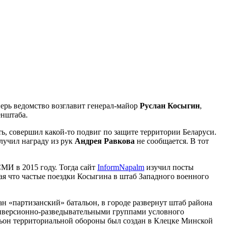
ерь ведомство возглавит генерал-майор
Руслан Косыгин
,
енштаба.
ь, совершил какой-то подвиг по защите территории Беларуси.
лучил награду из рук
Андрея Равкова
не сообщается. В тот
МИ в 2015 году. Тогда сайт
InformNapalm
изучил посты
чая что частые поездки Косыгина в штаб Западного военного
н «партизанский» батальон, в городе развернут штаб района
диверсионно-разведывательными группами условного
льон территориальной обороны был создан в Клецке Минской