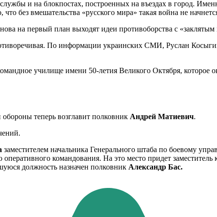
лужбы и на блокпостах, построенных на въездах в город. Именно
, что без вмешательства «русского мира» такая война не начнет
снова на первый план выходят идеи противоборства с «заклятым 
отиворечивая. По информации украинских СМИ, Руслан Косыгин 
 командное училище имени 50-летия Великого Октября, которое 
 обороны теперь возглавит полковник
Андрей Матиевич
.
чений.
а
заместителем начальника Генерального штаба по боевому упра
о оперативного командования. На это место придет заместител
вшуюся должность назначен полковник
Александр Бас.