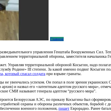
Главное
разведывательного управления Генштаба Вооруженных Сил. Теп
правлением территориальной обороны, заместителя начальника Г
жет. Управляя территориальной обороной Косыгин, надо полагат
лужбу Родине» III степени. За какой именно подвиг Косыгин по
а, который спасал солдата
при взрыве гранаты.
ы не увенчались успехом. Он попал в поле зрения украинских С
о архив) и назвал его «латентным адептом русского мира», отме
ские СМИ называют генерала адептом “русского мира”.
 строится Белорусская АЭС, по приказу Косыгина был сформирова
отработкой охраны и обороны различных объектов, борьбой с 
 обеспечении военного положения,
пишет
Еврорадио. Ранее бата