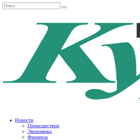
Перейти
Search
к
for:
содержанию
Новости
Происшествия
Экономика
Финансы