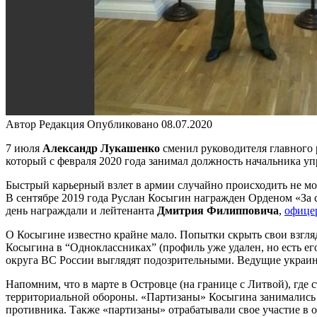
Автор
Редакция
Опубликовано
08.07.2020
7 июля
Александр Лукашенко
сменил руководителя главного 
который с февраля 2020 года занимал должность начальника у
Быстрый карьерный взлет в армии случайно происходить не мо
В сентябре 2019 года Руслан Косыгин награжден Орденом «За с
день награждали и лейтенанта
Дмитрия Филипповича
,
офицер
О Косыгине известно крайне мало. Попытки скрыть свои взгляд
Косыгина в “Одноклассниках” (профиль уже удален, но есть ег
округа ВС России выглядят подозрительными. Ведущие украин
Напомним, что в марте в Островце (на границе с Литвой), где
территориальной обороны. «Партизаны» Косыгина занимались 
противника. Также «партизаны» отрабатывали свое участие в