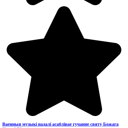
Ваенныя музыкі надалі асаблівае гучанне святу Божага