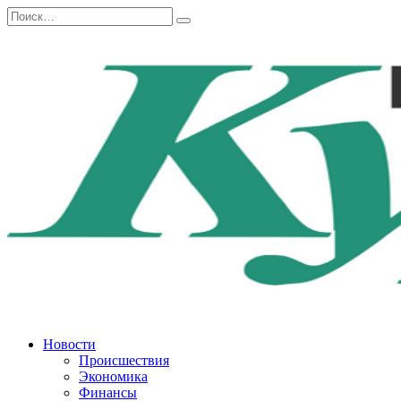
Перейти
Search
к
for:
содержанию
Новости
Происшествия
Экономика
Финансы