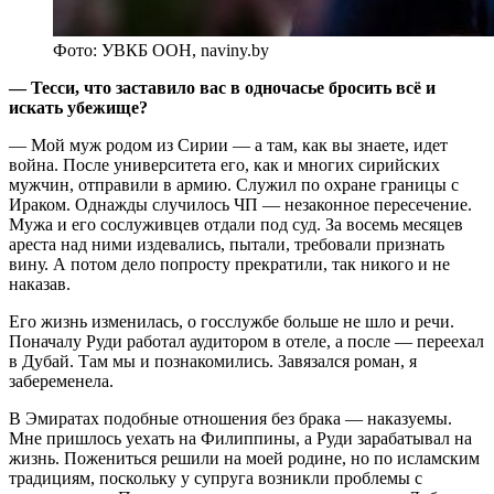
Фото: УВКБ ООН, naviny.by
— Тесси, что заставило вас в одночасье бросить всё и
искать убежище?
— Мой муж родом из Сирии — а там, как вы знаете, идет
война. После университета его, как и многих сирийских
мужчин, отправили в армию. Служил по охране границы с
Ираком. Однажды случилось ЧП — незаконное пересечение.
Мужа и его сослуживцев отдали под суд. За восемь месяцев
ареста над ними издевались, пытали, требовали признать
вину. А потом дело попросту прекратили, так никого и не
наказав.
Его жизнь изменилась, о госслужбе больше не шло и речи.
Поначалу Руди работал аудитором в отеле, а после — переехал
в Дубай. Там мы и познакомились. Завязался роман, я
забеременела.
В Эмиратах подобные отношения без брака — наказуемы.
Мне пришлось уехать на Филиппины, а Руди зарабатывал на
жизнь. Пожениться решили на моей родине, но по исламским
традициям, поскольку у супруга возникли проблемы с