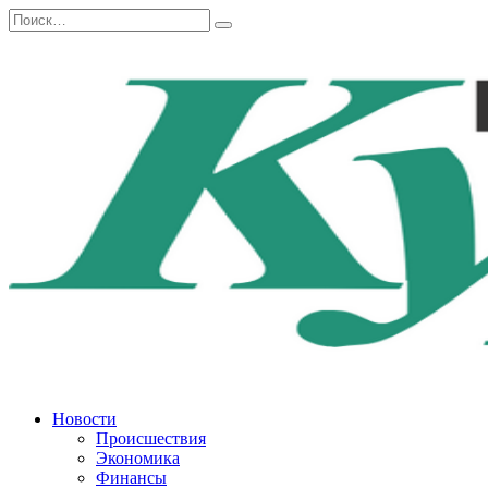
Перейти
Search
к
for:
содержанию
Новости
Происшествия
Экономика
Финансы