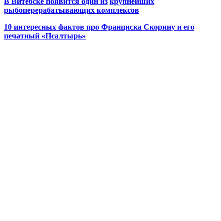
В Витебске появится один из
крупнейших
рыбоперерабатывающих комплексов
10 интересных фактов про Франциска Скорину и его
печатный «Псалтырь»