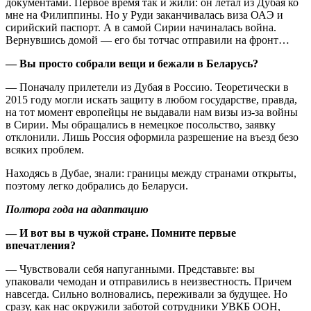
документами. Первое время так и жили: он летал из Дубая ко
мне на Филиппины. Но у Руди заканчивалась виза ОАЭ и
сирийский паспорт. А в самой Сирии начиналась война.
Вернувшись домой — его бы тотчас отправили на фронт…
— Вы просто собрали вещи и бежали в Беларусь?
— Поначалу прилетели из Дубая в Россию. Теоретически в
2015 году могли искать защиту в любом государстве, правда,
на тот момент европейцы не выдавали нам визы из-за войны
в Сирии. Мы обращались в немецкое посольство, заявку
отклонили. Лишь Россия оформила разрешение на въезд безо
всяких проблем.
Находясь в Дубае, знали: границы между странами открыты,
поэтому легко добрались до Беларуси.
Полтора года на адаптацию
— И вот вы в чужой стране. Помните первые
впечатления?
— Чувствовали себя напуганными. Представьте: вы
упаковали чемодан и отправились в неизвестность. Причем
навсегда. Сильно волновались, переживали за будущее. Но
сразу, как нас окружили заботой сотрудники УВКБ ООН,