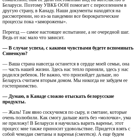
Беларуси. Поэтому УВКБ ООН помогает с переселением в
другую страну, в Канаду. Наши документы находятся на
рассмотрении, но из-за пандемии все бюрократические
процессы пока «заморожены».
Переезд — самое настоящее испытание, а не очередной шаг.
Ведь от нас мало что зависит.
— В случае успеха, с какими чувствами будете вспоминать
Синеокую?
— Ваша страна навсегда останется в сердце моей семьи, она
— часть нашей жизни. Здесь нас тепло приняли, здесь у нас
родился ребенок. Не важно, что произойдет дальше, но
Беларусь считаем вторым домом. Мы никогда не забудем ее
гостеприимство.
— Думаю, в Канаде сложно отыскать белорусские
продукты.
— Жаль! Там явно соскучимся по сыру, и сметане, которые
очень полюбили. Как смогу дальше жить без «молочки», ума
не приложу! В Беларуси я научилась варить варенье, этот
процесс мне также приносит удовольствие. Придется взять с
собой чемодан сметаны и варенья
(смеется)
. А еще будем