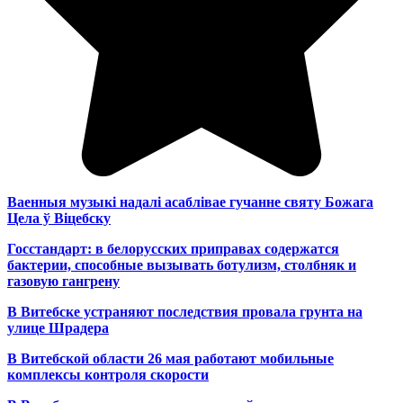
Ваенныя музыкі надалі асаблівае гучанне святу Божага
Цела ў Віцебску
Госстандарт: в белорусских приправах содержатся
бактерии, способные вызывать ботулизм, столбняк и
газовую гангрену
В Витебске устраняют последствия провала грунта на
улице Шрадера
В Витебской области 26 мая работают мобильные
комплексы контроля скорости