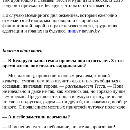
Так произошло и с семьей Тесси и Руди из Витебска. В 2015
году они приехали в Беларусь, чтобы остаться вместе.
По случаю Всемирного дня беженцев, который ежегодно
отмечается 20 июня, мы поговорили с сирийско-
филиппинской парой о страхе неизвестности, трудностях
адаптации и планах на будущее,
пишут
naviny.by.
Билет в один конец
— В Беларуси ваша семья провела почти пять лет. За это
время жизнь поменялась кардинально?
— Мы, наконец, привыкли к новым реалиям, к новой
культуре, смогли немного изучить язык и начать общаться с
соседями, жителями города, —
рассказывает Тесси
. — Пока
не идеально и даже не так, как хотелось бы, но гораздо лучше,
чем прежде. Представляете, попав в чужую страну, не знали
ни слова по-русски, рядом — ни друзей, ни знакомых, вообще
никого. С появлением местных приятелей чуточку полегчало.
— А в себе заметили перемены?
— Изменения пусть и небольшие, но все же произошли!