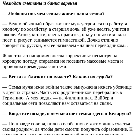
Чемодан сметаны и банка варенья
— Любопытно, чем сейчас живет ваша семья?
— Ведем обычный образ жизни: муж устроился на работу, я
хлопочу по хозяйству, а старшая дочь, ей уже десять, учится в
школе. Аише, кстати, очень нравится, она у нас активная: и
поет, и рисует, занимается гимнастикой. Дочка отлично
говорит по-русски, мы ее называем «нашим переводчиком».
Жаль только пандемия внесла коррективы: несмотря на
хорошую погоду, стараемся не посещать массовые места и
проводим время дома с детьми.
— Вести от близких получаете? Какова их судьба?
— Семья мужа из-за войны также вынуждена искать убежище
в других странах. Часть его родственников перебрались в
Германию. А моя родня — на Филиппинах. Вайбер и
социальные сети позволяют нам оставаться на связи.
— Когда все позади, о чем мечтает семья здесь в Беларуси?
— По правде говоря, ничего особенного: хотим лишь счастья
своим родным, да чтобы дети смогли получить образование. К
сожалению, нам не дали постоянный вид на жительство в