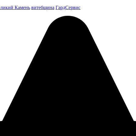
ликий Камень
витебщина
ГардСервис