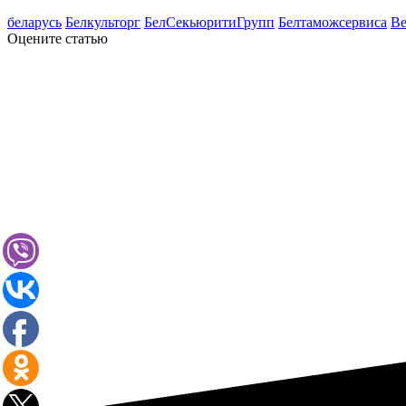
беларусь
Белкульторг
БелСекьюритиГрупп
Белтаможсервиса
Ве
Оцените статью