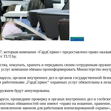
Главное
7, которым компании «ГардСервис» предоставлено право оказыв
т TUT.by.
тва, покупать, хранить и передавать своим сотрудникам оружие,
 услуг компания обязана проинформировать Министерство внут
аруси, органов внутренних дел и органов государственной без
и работниками „ГардСервис“ охранных услуг обязательны к нез
оружием будут аннулированы.
руси, прошедшие проверку в органах внутренних дел и госбезо
остных обязанностей они имеют «право на ношение, хранение,
тановленном законом для работников военизированной охраны», 