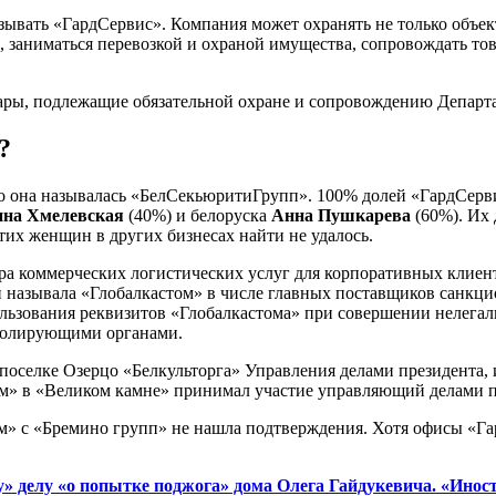
зывать «ГардСервис». Компания может охранять не только объе
 заниматься перевозкой и охраной имущества, сопровождать тов
товары, подлежащие обязательной охране и сопровождению Депа
?
но она называлась «БелСекьюритиГрупп». 100% долей «ГардСер
на Хмелевская
(40%) и белоруска
Анна Пушкарева
(60%). Их 
тих женщин в других бизнесах найти не удалось.
ра коммерческих логистических услуг для корпоративных клиент
 называла «Глобалкастом» в числе главных поставщиков санкцио
ользования реквизитов «Глобалкастома» при совершении нелега
тролирующими органами.
поселке Озерцо «Белкульторга» Управления делами президента,
м» в «Великом камне» принимал участие управляющий делами 
м» с «Бремино групп» не нашла подтверждения. Хотя офисы «Га
у» делу «о попытке поджога» дома Олега Гайдукевича. «Инос