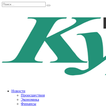
Перейти
Search
к
for:
содержанию
Новости
Происшествия
Экономика
Финансы