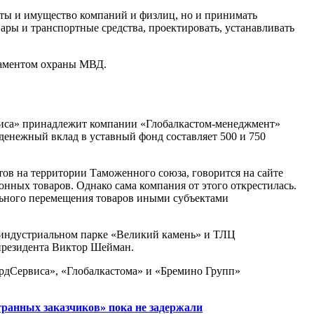
кты и имущество компаний и физлиц, но и принимать
ары и транспортные средства, проектировать, устанавливать
ртаментом охраны МВД.
виса» принадлежит компании «Глобалкастом-менеджмент»
денежный вклад в уставный фонд составляет 500 и 750
ов на территории Таможенного союза, говорится на сайте
нных товаров. Однако сама компания от этого открестилась.
льного перемещения товаров иными субъектами
 индустриальном парке «Великий камень» и ТЛЦ
президента Виктор Шейман.
рдСервиса», «Глобалкастома» и «Бремино Групп»
транных заказчиков» пока не задержали