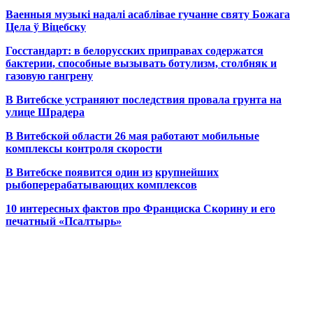
Ваенныя музыкі надалі асаблівае гучанне святу Божага
Цела ў Віцебску
Госстандарт: в белорусских приправах содержатся
бактерии, способные вызывать ботулизм, столбняк и
газовую гангрену
В Витебске устраняют последствия провала грунта на
улице Шрадера
В Витебской области 26 мая работают мобильные
комплексы контроля скорости
В Витебске появится один из
крупнейших
рыбоперерабатывающих комплексов
10 интересных фактов про Франциска Скорину и его
печатный «Псалтырь»