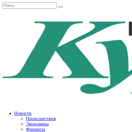
Перейти
Search
к
for:
содержанию
Новости
Происшествия
Экономика
Финансы