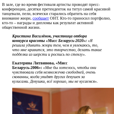
В зале, где во время фестиваля артисты проводят пресс-
конференции, десятки претенденток на титул самой красивой
танцевали, пели, всячески старались обратить на себя
внимание жюри,
сообщает
ОНТ. Кто-то приносил портфолио,
кто-то – награды и дипломы как результат активной
общественной жизни.
Кристина Василёнок, участница отбора
конкурса красоты «Мисс Беларусь-2020»:
«Я
решила удивить жюри тем, чем я увлекаюсь, то,
что мне нравится, это творчество, делать такие
подделки из шерсти и роспись по стеклу».
Екатерина Литвинова, «Мисс
Беларусь-2006»:
«Мне бы хотелось, чтобы они
чувствовали себя немножечко свободней, очень
скованны, когда увидят других девушек за
кулисами. Девушки, всё хорошо, мы не кусаемся».