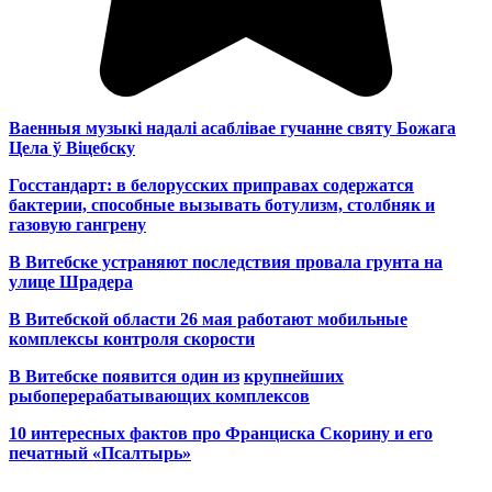
Ваенныя музыкі надалі асаблівае гучанне святу Божага
Цела ў Віцебску
Госстандарт: в белорусских приправах содержатся
бактерии, способные вызывать ботулизм, столбняк и
газовую гангрену
В Витебске устраняют последствия провала грунта на
улице Шрадера
В Витебской области 26 мая работают мобильные
комплексы контроля скорости
В Витебске появится один из
крупнейших
рыбоперерабатывающих комплексов
10 интересных фактов про Франциска Скорину и его
печатный «Псалтырь»