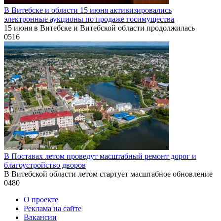
В Витебске и области 15 июня активизировались
электронные аукционы по продаже госимущества
15 июня в Витебске и Витебской области продолжилась
0
516
В Поставах летом проведут масштабный ремонт дорог и
благоустройство дворов
В Витебской области летом стартует масштабное обновление
0
480
О проекте
Реклама на сайте
Вакансии