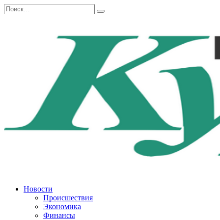
Перейти
Search
к
for:
содержанию
Новости
Происшествия
Экономика
Финансы