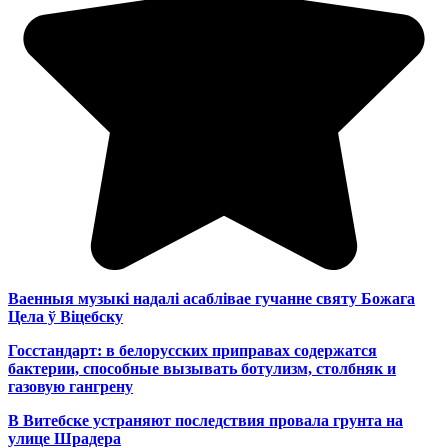
Ваенныя музыкі надалі асаблівае гучанне святу Божага
Цела ў Віцебску
Госстандарт: в белорусских приправах содержатся
бактерии, способные вызывать ботулизм, столбняк и
газовую гангрену
В Витебске устраняют последствия провала грунта на
улице Шрадера