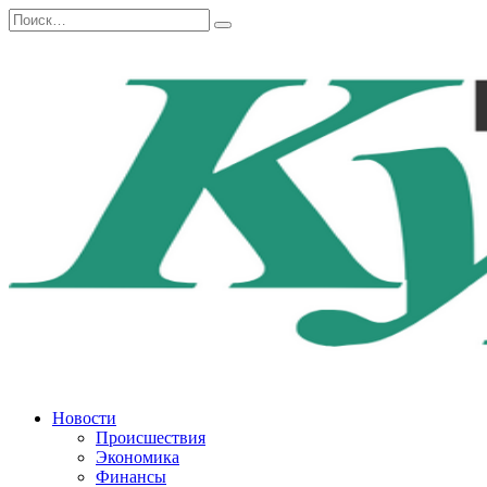
Перейти
Search
к
for:
содержанию
Новости
Происшествия
Экономика
Финансы