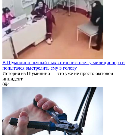
В Шумилино пьяный выхватил пистолет у милиционера и
попытался выстрелить ему в голову
История из Шумилино — это уже не просто бытовой
инцидент
0
94