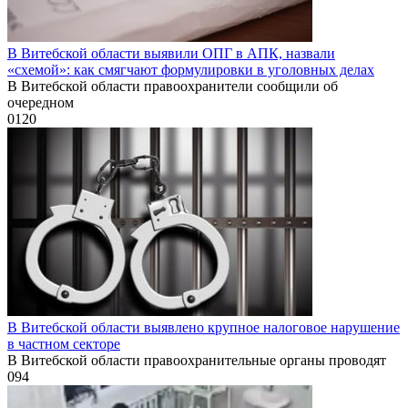
В Витебской области выявили ОПГ в АПК, назвали
«схемой»: как смягчают формулировки в уголовных делах
В Витебской области правоохранители сообщили об
очередном
0
120
В Витебской области выявлено крупное налоговое нарушение
в частном секторе
В Витебской области правоохранительные органы проводят
0
94