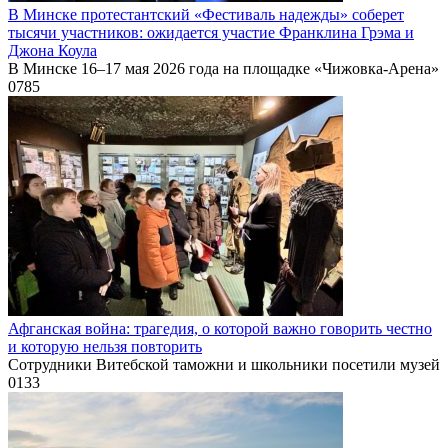
В Минске протестантский «Фестиваль надежды» соберет
тысячи участников: ожидается участие Франклина Грэма и
Джона Коула
В Минске 16–17 мая 2026 года на площадке «Чижовка-Арена»
0
785
Афганская война: трагедия, о которой важно говорить честно
и которую нельзя повторить
Сотрудники Витебской таможни и школьники посетили музей
0
133