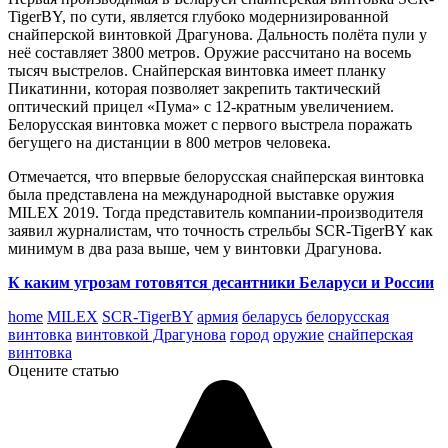
TigerBY, по сути, является глубоко модернизированной
снайперской винтовкой Драгунова. Дальность полёта пули у
неё составляет 3800 метров. Оружие рассчитано на восемь
тысяч выстрелов. Снайперская винтовка имеет планку
Пикатинни, которая позволяет закрепить тактический
оптический прицел «Пума» с 12-кратным увеличением.
Белорусская винтовка может с первого выстрела поражать
бегущего на дистанции в 800 метров человека.
Отмечается, что впервые белорусская снайперская винтовка
была представлена на международной выставке оружия
MILEX 2019. Тогда представитель компании-производителя
заявил журналистам, что точность стрельбы SCR-TigerBY как
минимум в два раза выше, чем у винтовки Драгунова.
К каким угрозам готовятся десантники Беларуси и России
home
MILEX
SCR-TigerBY
армия
беларусь
белорусская
винтовка
винтовкой Драгунова
город
оружие
снайперская
винтовка
Оцените статью