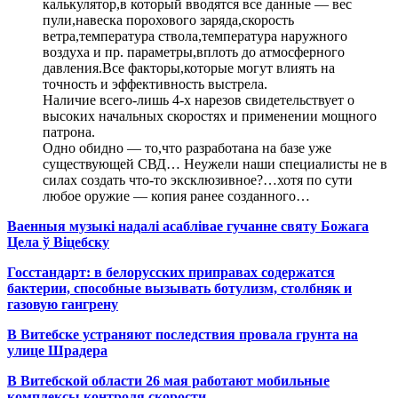
калькулятор,в который вводятся все данные — вес
пули,навеска порохового заряда,скорость
ветра,температура ствола,температура наружного
воздуха и пр. параметры,вплоть до атмосферного
давления.Все факторы,которые могут влиять на
точность и эффективность выстрела.
Наличие всего-лишь 4-х нарезов свидетельствует о
высоких начальных скоростях и применении мощного
патрона.
Одно обидно — то,что разработана на базе уже
существующей СВД… Неужели наши специалисты не в
силах создать что-то эксклюзивное?…хотя по сути
любое оружие — копия ранее созданного…
Ваенныя музыкі надалі асаблівае гучанне святу Божага
Цела ў Віцебску
Госстандарт: в белорусских приправах содержатся
бактерии, способные вызывать ботулизм, столбняк и
газовую гангрену
В Витебске устраняют последствия провала грунта на
улице Шрадера
В Витебской области 26 мая работают мобильные
комплексы контроля скорости