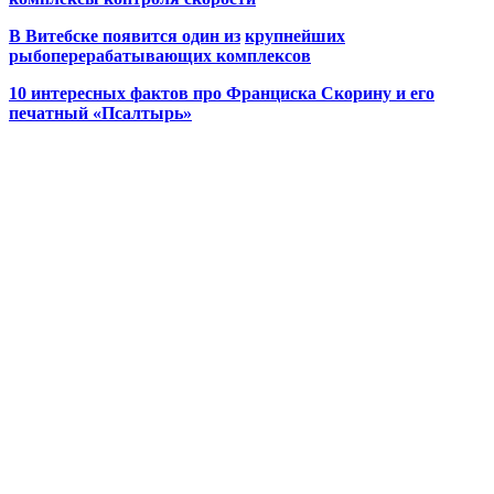
В Витебске появится один из
крупнейших
рыбоперерабатывающих комплексов
10 интересных фактов про Франциска Скорину и его
печатный «Псалтырь»