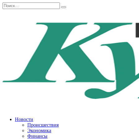
Перейти
Search
к
for:
содержанию
Новости
Происшествия
Экономика
Финансы