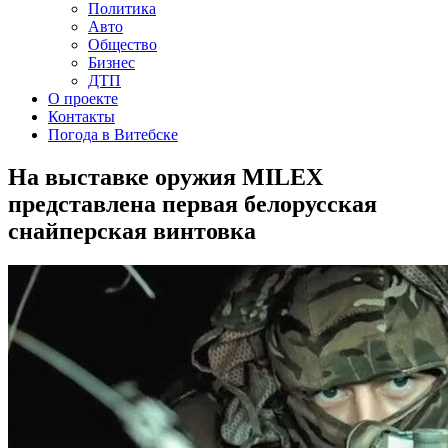
Политика
Авто
Общество
Бизнес
ДТП
О проекте
Контакты
Погода в Витебске
На выставке оружия MILEX
представлена первая белорусская
снайперская винтовка