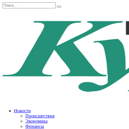
Перейти
Search
к
for:
содержанию
Новости
Происшествия
Экономика
Финансы