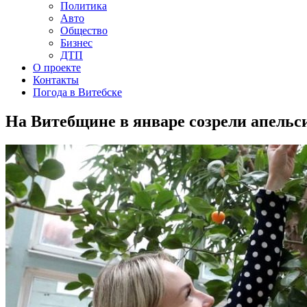
Политика
Авто
Общество
Бизнес
ДТП
О проекте
Контакты
Погода в Витебске
На Витебщине в январе созрели апельс