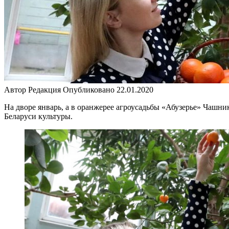
Автор
Редакция
Опубликовано
22.01.2020
На дворе январь, а в оранжерее агроусадьбы «Абузерье» Чашни
Беларуси культуры.