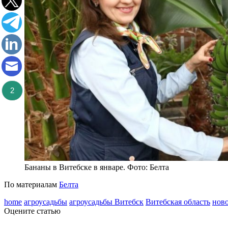
2
Бананы в Витебске в январе. Фото: Белта
По материалам
Белта
home
агроусадьбы
агроусадьбы Витебск
Витебская область
ново
Оцените статью