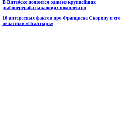
В Витебске появится один из
крупнейших
рыбоперерабатывающих комплексов
10 интересных фактов про Франциска Скорину и его
печатный «Псалтырь»