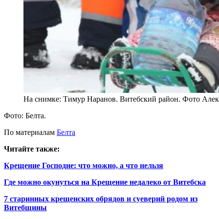
На снимке: Тимур Наранов. Витебский район. Фото Алек
Фото: Белта.
По материалам
Белта
Читайте также:
Крещение Господне: что можно, а что нельзя
Где можно окунуться на Крещение недалеко от Витебска
7 старинных крещенских обрядов и суеверий родом из
Витебщины