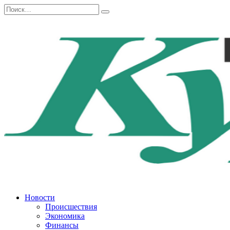
Перейти
Search
к
for:
содержанию
Новости
Происшествия
Экономика
Финансы