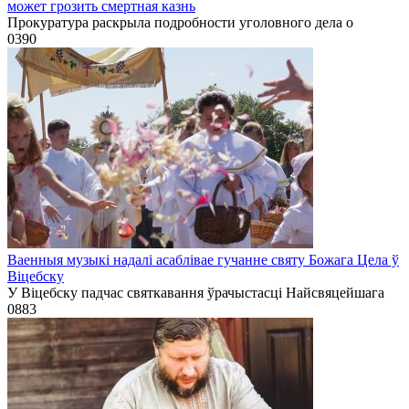
может грозить смертная казнь
Прокуратура раскрыла подробности уголовного дела о
0
390
Ваенныя музыкі надалі асаблівае гучанне святу Божага Цела ў
Віцебску
У Віцебску падчас святкавання ўрачыстасці Найсвяцейшага
0
883