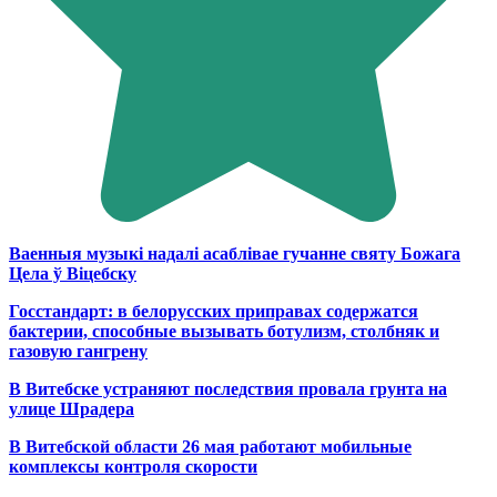
Ваенныя музыкі надалі асаблівае гучанне святу Божага
Цела ў Віцебску
Госстандарт: в белорусских приправах содержатся
бактерии, способные вызывать ботулизм, столбняк и
газовую гангрену
В Витебске устраняют последствия провала грунта на
улице Шрадера
В Витебской области 26 мая работают мобильные
комплексы контроля скорости