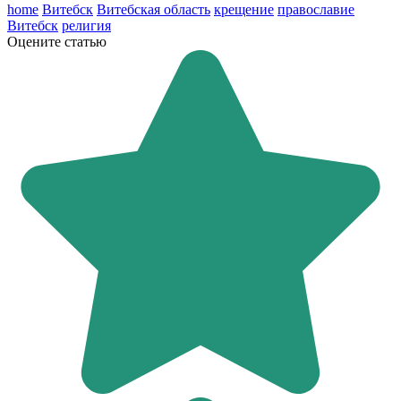
home
Витебск
Витебская область
крещение
православие
Витебск
религия
Оцените статью