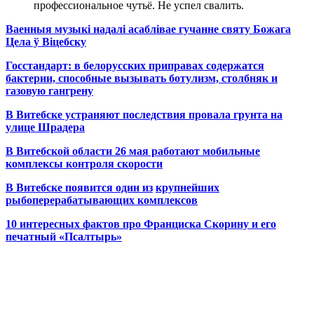
профессиональное чутьё. Не успел свалить.
Ваенныя музыкі надалі асаблівае гучанне святу Божага
Цела ў Віцебску
Госстандарт: в белорусских приправах содержатся
бактерии, способные вызывать ботулизм, столбняк и
газовую гангрену
В Витебске устраняют последствия провала грунта на
улице Шрадера
В Витебской области 26 мая работают мобильные
комплексы контроля скорости
В Витебске появится один из
крупнейших
рыбоперерабатывающих комплексов
10 интересных фактов про Франциска Скорину и его
печатный «Псалтырь»