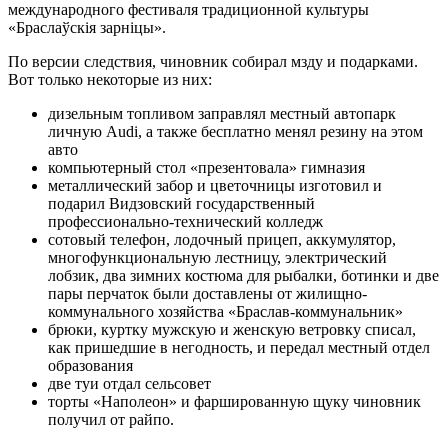
международного фестиваля традиционной культуры
«Браслаўскія зарніцы».
По версии следствия, чиновник собирал мзду и подарками.
Вот только некоторые из них:
дизельным топливом заправлял местный автопарк
личную Audi, а также бесплатно менял резину на этом
авто
компьютерный стол «презентовала» гимназия
металлический забор и цветочницы изготовил и
подарил
Видзовский государственный
профессионально-технический колледж
сотовый телефон, лодочный прицеп, аккумулятор,
многофункциональную лестницу, электрический
лобзик, два зимних костюма для рыбалки, ботинки и две
пары перчаток были доставлены от жилищно-
коммунального хозяйства «Браслав-коммунальник»
брюки, куртку мужскую и женскую ветровку списал,
как пришедшие в негодность, и передал местный отдел
образования
две туи отдал сельсовет
торты «Наполеон» и фаршированную щуку чиновник
получил от райпо.