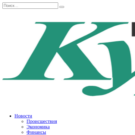
Перейти
Search
к
for:
содержанию
Новости
Происшествия
Экономика
Финансы