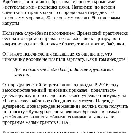
Вдобавок, чиновник не брезговал и совсем скромными
«натуральными» подно­шениями. Например, по версии
следствия, с пришкольного огорода были переданы 10
килограмм моркови, 20 килограмм свеклы, 80 килограмм
капусты.
Пользуясь служебным положением, Драневский практически
бесплатно отремонтировал не только свою квартиру, но и
квартиру родителей, а также благоустроил могилу бабушки.
От такого перечисления складывается ощущение, что
чиновнику вообще не платили зарплату. Как в том анекдоте:
Должность мы тебе дали, а дальше крутись как
хочешь.
Отпор Драневский встретил лишь однажды. В 2016 году
высокопоставленный чиновник приказал «поделиться»
директору научно-исследовательского учреждения культуры
«Браславское районное объединение музеев» Надежде
Дударенок. Вознаграждение женщина должна была получить
по проекту «Культурная составляющая Браслава в рамках
устойчивого развития: общими усилиями для всех» по
программе малых грантов США.
Когда музейный работник отказалась, Драневский уволил ее.