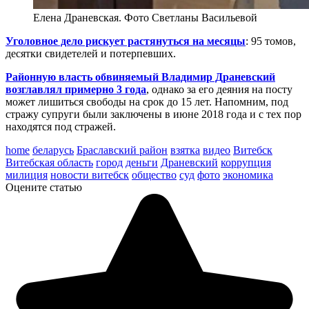
Елена Драневская. Фото Светланы Васильевой
Уголовное дело рискует растянуться на месяцы
: 95 томов,
десятки свидетелей и потерпевших.
Районную власть обвиняемый Владимир Драневский
возглавлял примерно 3 года
, однако за его деяния на посту
может лишиться свободы на срок до 15 лет. Напомним, под
стражу супруги были заключены в июне 2018 года и с тех пор
находятся под стражей.
home
беларусь
Браславский район
взятка
видео
Витебск
Витебская область
город
деньги
Драневский
коррупция
милиция
новости витебск
общество
суд
фото
экономика
Оцените статью