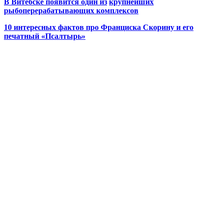
В Витебске появится один из
крупнейших
рыбоперерабатывающих комплексов
10 интересных фактов про Франциска Скорину и его
печатный «Псалтырь»