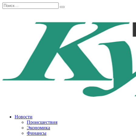
Перейти
Search
к
for:
содержанию
Новости
Происшествия
Экономика
Финансы