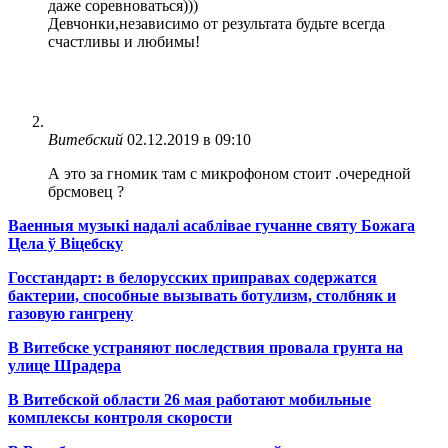
даже соревноваться)))
Девчонки,независимо от результата будьте всегда
счастливы и любимы!
Витебский
02.12.2019 в 09:10
А это за гномик там с микрофоном стоит .очередной
брсмовец ?
Ваенныя музыкі надалі асаблівае гучанне святу Божага
Цела ў Віцебску
Госстандарт: в белорусских приправах содержатся
бактерии, способные вызывать ботулизм, столбняк и
газовую гангрену
В Витебске устраняют последствия провала грунта на
улице Шрадера
В Витебской области 26 мая работают мобильные
комплексы контроля скорости