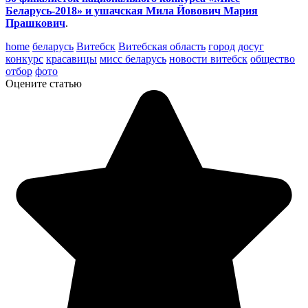
Беларусь-2018» и ушачская Мила Йовович Мария
Прашкович
.
home
беларусь
Витебск
Витебская область
город
досуг
конкурс
красавицы
мисс беларусь
новости витебск
общество
отбор
фото
Оцените статью