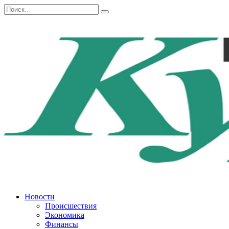
Перейти
Search
к
for:
содержанию
Новости
Происшествия
Экономика
Финансы