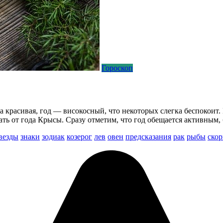
Гороскоп
ра красивая, год — високосный, что некоторых слегка беспокоит
дать от года Крысы. Сразу отметим, что год обещается активным,
везды
знаки
зодиак
козерог
лев
овен
предсказания
рак
рыбы
ско