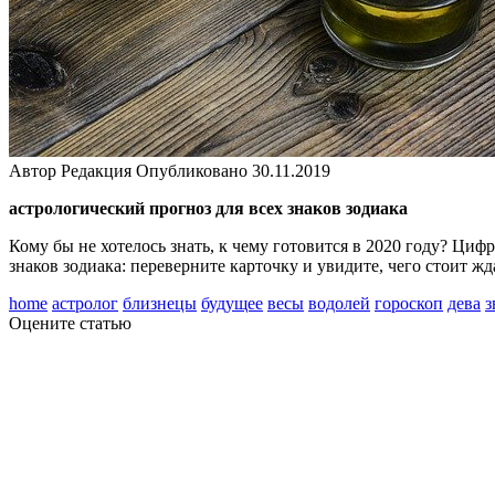
Автор
Редакция
Опубликовано
30.11.2019
астрологический прогноз для всех знаков зодиака
Кому бы не хотелось знать, к чему готовится в 2020 году? Циф
знаков зодиака: переверните карточку и увидите, чего стоит ж
home
астролог
близнецы
будущее
весы
водолей
гороскоп
дева
з
Оцените статью