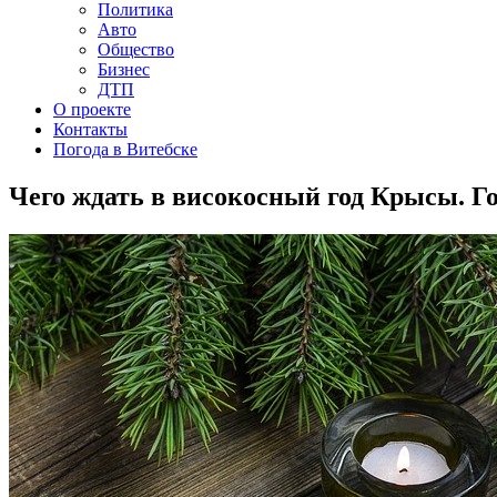
Политика
Авто
Общество
Бизнес
ДТП
О проекте
Контакты
Погода в Витебске
Чего ждать в високосный год Крысы. Го