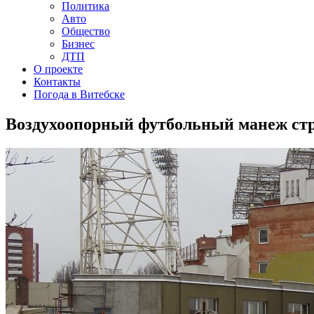
Политика
Авто
Общество
Бизнес
ДТП
О проекте
Контакты
Погода в Витебске
Воздухоопорный футбольный манеж стро