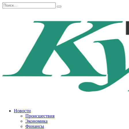
Перейти
Search
к
for:
содержанию
Новости
Происшествия
Экономика
Финансы